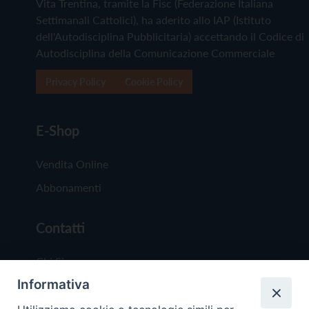
Vita Trentina, tramite la Fisc (Federazione Italiana
Settimanali Cattolici), ha aderito allo IAP (Istituto
dell'Autodisciplina Pubblicitaria) accettando il Codice di
Autodisciplina della Comunicazione Commerciale
Privacy Policy
Cookie Policy
E-Shop
Vendita Online
Abbonamenti
Contatti
Chi Siamo
Informativa
Redazione
Scrivici