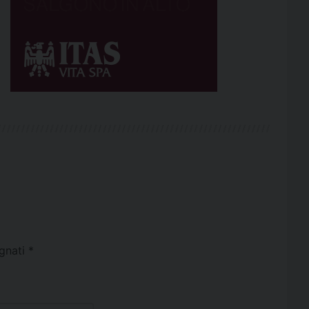
egnati
*