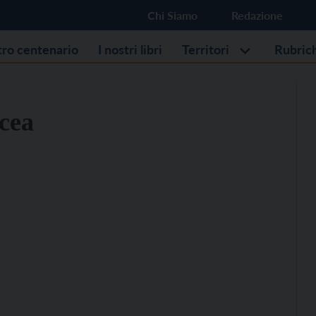
Chi Siamo
Redazione
stro centenario
I nostri libri
Territori
Rubric
ncea