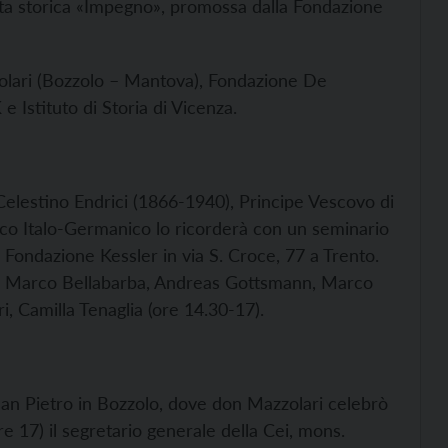
sta storica «Impegno», promossa dalla Fondazione
lari (Bozzolo – Mantova), Fondazione De
e Istituto di Storia di Vicenza.
Celestino Endrici (1866-1940), Principe Vescovo di
orico Italo-Germanico lo ricorderà con un seminario
a Fondazione Kessler in via S. Croce, 77 a Trento.
), Marco Bellabarba, Andreas Gottsmann, Marco
i, Camilla Tenaglia (ore 14.30-17).
 San Pietro in Bozzolo, dove don Mazzolari celebrò
re 17) il segretario generale della Cei, mons.