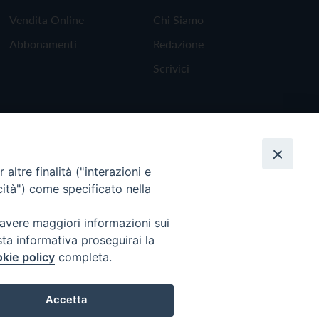
Vendita Online
Chi Siamo
Abbonamenti
Redazione
Scrivici
altre finalità ("interazioni e
cità") come specificato nella
 avere maggiori informazioni sui
sta informativa proseguirai la
kie policy
completa.
Torna all'inizio
Accetta