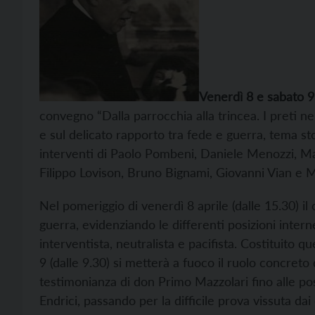
Venerdì 8 e sabato 9
convegno “Dalla parrocchia alla trincea. I preti ne
e sul delicato rapporto tra fede e guerra, tema st
interventi di Paolo Pombeni, Daniele Menozzi, Ma
Filippo Lovison, Bruno Bignami, Giovanni Vian e 
Nel pomeriggio di venerdì 8 aprile (dalle 15.30) i
guerra, evidenziando le differenti posizioni interne
interventista, neutralista e pacifista. Costituito q
9 (dalle 9.30) si metterà a fuoco il ruolo concreto 
testimonianza di don Primo Mazzolari fino alle po
Endrici, passando per la difficile prova vissuta dai 