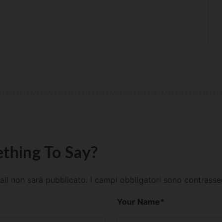
thing To Say?
mail non sarà pubblicato.
I campi obbligatori sono contrass
Your Name
*