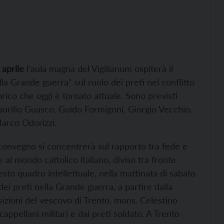
 aprile
l’aula magna del Vigilianum ospiterà il
lla Grande guerra” sul ruolo dei preti nel conflitto
orico che oggi è tornato attuale. Sono previsti
urilio Guasco, Guido Formigoni, Giorgio Vecchio,
Marco Odorizzi.
l convegno si concentrerà sul rapporto tra fede e
 al mondo cattolico italiano, diviso tra fronte
uesto quadro intellettuale, nella mattinata di sabato
dei preti nella Grande guerra, a partire dalla
sizioni del vescovo di Trento, mons. Celestino
cappellani militari e dai preti soldato. A Trento