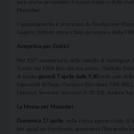
sarà anche presentato il nuovo numero della rivi
Mazzolari.
L’appuntamento è promosso da Fondazione Mazzo
Gasperi, Istituto storico italo-germanico della FBK 
Anteprima per Endrici
Nel 150° anniversario della nascita di monsignor 
Trento dal 1904 fino alla sua morte, l’Istituto St
di studio
giovedì 7 aprile dalle 9.30
nella sala dell
Interventi di Paolo Pombeni (Direttore FBK-ISIG
Odorizzi, Severino Vareschi (9.30-13); Andrea Sarr
La Messa per Mazzolari
Domenica 17 aprile
, nella chiesa parrocchiale di
per quasi un trentennio, presiederà l’Eucaristia (o