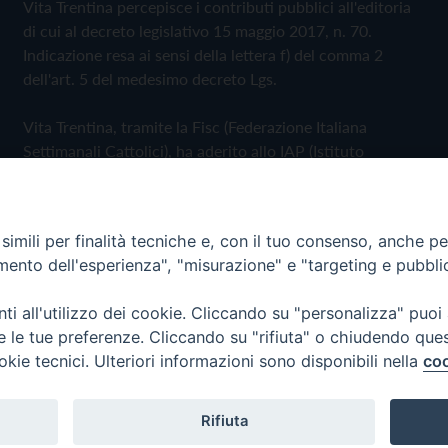
Vita Trentina percepisce i contributi pubblici all'editoria
di cui al decreto legislativo 15 maggio 2017, n. 70.
Indicazione resa ai sensi della lettera f) del comma 2
dell'art. 5 del medesimo decreto Lgs.
Vita Trentina, tramite la Fisc (Federazione Italiana
Settimanali Cattolici), ha aderito allo IAP (Istituto
dell'Autodisciplina Pubblicitaria) accettando il Codice di
Autodisciplina della Comunicazione Commerciale
imili per finalità tecniche e, con il tuo consenso, anche per 
Privacy Policy
Cookie Policy
amento dell'esperienza", "misurazione" e "targeting e pubbli
i all'utilizzo dei cookie. Cliccando su "personalizza" puoi
 Trentina Editrice
re le tue preferenze. Cliccando su "rifiuta" o chiudendo que
okie tecnici. Ulteriori informazioni sono disponibili nella
coo
Rifiuta