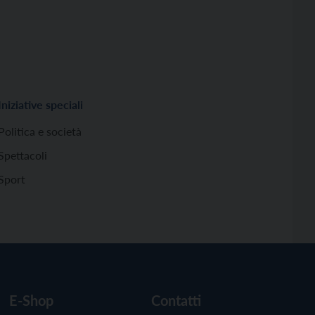
Iniziative speciali
Politica e società
Spettacoli
Sport
E-Shop
Contatti