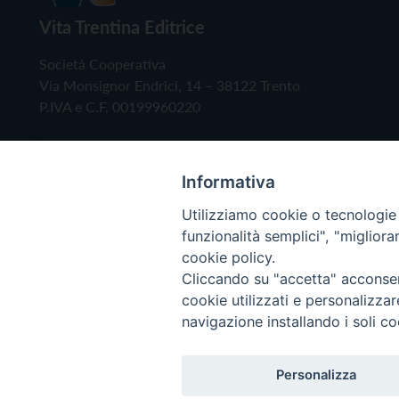
Vita Trentina Editrice
Società Cooperativa
Via Monsignor Endrici, 14 – 38122 Trento
P.IVA e C.F. 00199960220
Informativa
Utilizziamo cookie o tecnologie s
funzionalità semplici", "miglior
cookie policy.
Cliccando su "accetta" acconsent
Copyright © 2019 - Tutti i diritti riservati - Vita
cookie utilizzati e personalizza
navigazione installando i soli co
Privacy Policy
Personalizza