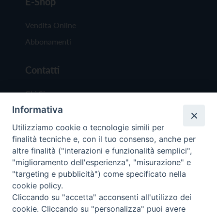
E-Shop
Vendita Online
Abbonamenti
Contatti
Chi Siamo
Informativa
Redazione
Scrivici
Utilizziamo cookie o tecnologie simili per
finalità tecniche e, con il tuo consenso, anche per
altre finalità ("interazioni e funzionalità semplici",
"miglioramento dell'esperienza", "misurazione" e
"targeting e pubblicità") come specificato nella
cookie policy.
Copyright © 2019 - Tutti i diritti riservati - Vit
Cliccando su "accetta" acconsenti all'utilizzo dei
Trentina Editrice
cookie. Cliccando su "personalizza" puoi avere