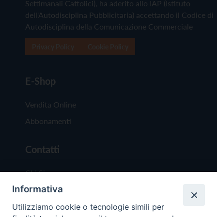
Settimanali Cattolici), ha aderito allo IAP (Istituto
dell'Autodisciplina Pubblicitaria) accettando il Codice di
Autodisciplina della Comunicazione Commerciale
Privacy Policy
Cookie Policy
E-Shop
Vendita Online
Abbonamenti
Contatti
Chi Siamo
Informativa
Redazione
Scrivici
Utilizziamo cookie o tecnologie simili per