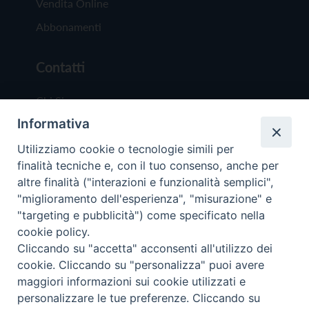
Vendita Online
Abbonamenti
Contatti
Chi Siamo
Informativa
Redazione
Scrivici
Utilizziamo cookie o tecnologie simili per
finalità tecniche e, con il tuo consenso, anche per
altre finalità ("interazioni e funzionalità semplici",
"miglioramento dell'esperienza", "misurazione" e
"targeting e pubblicità") come specificato nella
cookie policy.
Copyright © 2019 - Tutti i diritti riservati - Vit
Cliccando su "accetta" acconsenti all'utilizzo dei
Trentina Editrice
cookie. Cliccando su "personalizza" puoi avere
maggiori informazioni sui cookie utilizzati e
Privacy Policy
personalizzare le tue preferenze. Cliccando su
Torna all'inizi