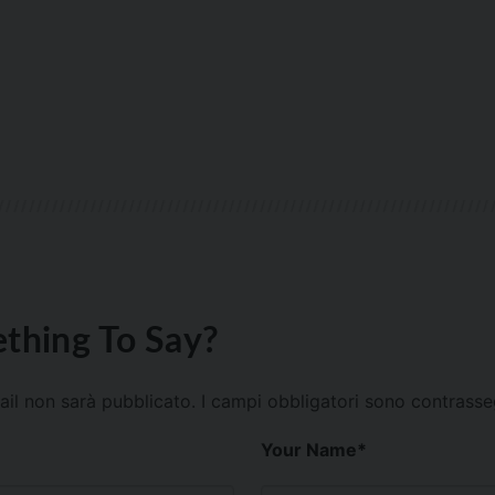
thing To Say?
mail non sarà pubblicato.
I campi obbligatori sono contrass
Your Name
*