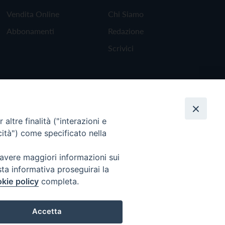
Vendita Online
Chi Siamo
Abbonamenti
Redazione
Scrivici
altre finalità ("interazioni e
cità") come specificato nella
 avere maggiori informazioni sui
sta informativa proseguirai la
kie policy
completa.
Torna all'inizio
Accetta