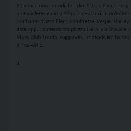
91 anni e non sentirli. Ieri don Ettore Facchinelli
motociclette e circa 12 mila centauri, in un’edizio
rombante piazza Fiera. Lambrette, Vespe, Harley D
date appuntamento tra piazza Fiera, via Travai e v
Moto Club Trento, ruggendo, i motociclisti hanno s
primaverile.
di