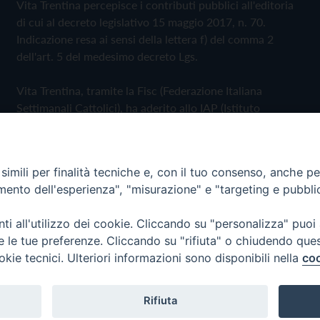
Vita Trentina percepisce i contributi pubblici all'editoria
di cui al decreto legislativo 15 maggio 2017, n. 70.
Indicazione resa ai sensi della lettera f) del comma 2
dell'art. 5 del medesimo decreto Lgs.
Vita Trentina, tramite la Fisc (Federazione Italiana
Settimanali Cattolici), ha aderito allo IAP (Istituto
dell'Autodisciplina Pubblicitaria) accettando il Codice di
Autodisciplina della Comunicazione Commerciale
imili per finalità tecniche e, con il tuo consenso, anche per 
Privacy Policy
Cookie Policy
amento dell'esperienza", "misurazione" e "targeting e pubbli
i all'utilizzo dei cookie. Cliccando su "personalizza" puoi
 Trentina Editrice
re le tue preferenze. Cliccando su "rifiuta" o chiudendo que
okie tecnici. Ulteriori informazioni sono disponibili nella
coo
Rifiuta