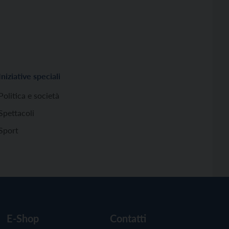
Iniziative speciali
Politica e società
Spettacoli
Sport
E-Shop
Contatti