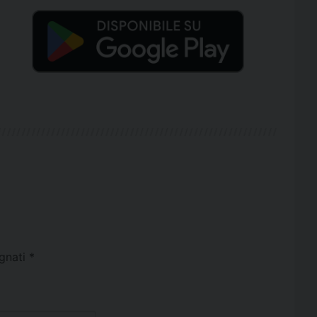
egnati
*