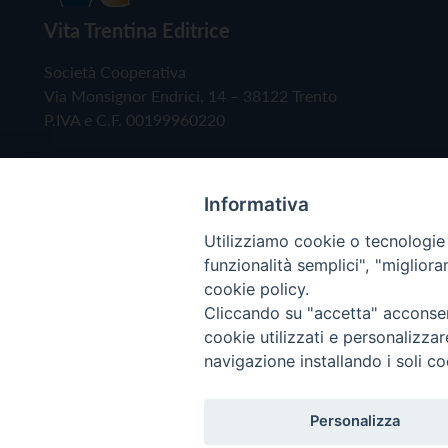
Vita Trentina Editrice
Società Cooperativa
Via Monsignor Endrici, 14 – 38122 Trento
P.IVA e C.F. 00199960220
Informativa
Utilizziamo cookie o tecnologie s
funzionalità semplici", "miglior
cookie policy.
Cliccando su "accetta" acconsent
Copyright © 2019 - Tutti i diritti riservati - Vita
cookie utilizzati e personalizza
navigazione installando i soli co
Privacy Policy
Personalizza