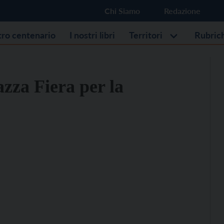
Chi Siamo
Redazione
stro centenario
I nostri libri
Territori
Rubric
azza Fiera per la