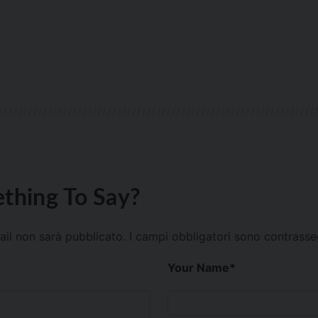
thing To Say?
mail non sarà pubblicato.
I campi obbligatori sono contrass
Your Name
*