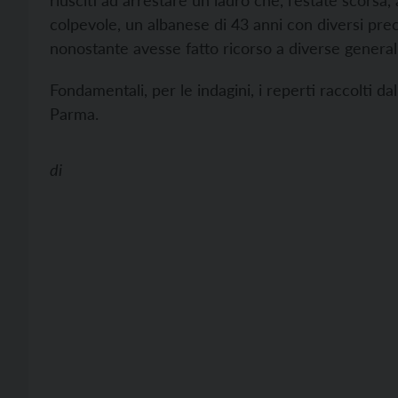
riusciti ad arrestare un ladro che, l’estate scorsa,
colpevole, un albanese di 43 anni con diversi prec
nonostante avesse fatto ricorso a diverse generalit
Fondamentali, per le indagini, i reperti raccolti da
Parma.
di