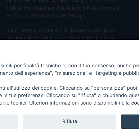
di cui al decreto legislativo 15 maggio 2017, n. 70.
Indicazione resa ai sensi della lettera f) del comma 2
dell'art. 5 del medesimo decreto Lgs.
Vita Trentina, tramite la Fisc (Federazione Italiana
Settimanali Cattolici), ha aderito allo IAP (Istituto
dell'Autodisciplina Pubblicitaria) accettando il Codice di
Autodisciplina della Comunicazione Commerciale
imili per finalità tecniche e, con il tuo consenso, anche per 
Privacy Policy
Cookie Policy
amento dell'esperienza", "misurazione" e "targeting e pubbli
i all'utilizzo dei cookie. Cliccando su "personalizza" puoi
 Trentina Editrice
re le tue preferenze. Cliccando su "rifiuta" o chiudendo que
okie tecnici. Ulteriori informazioni sono disponibili nella
coo
Rifiuta