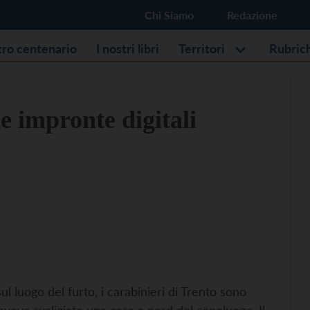
Chi Siamo
Redazione
stro centenario
I nostri libri
Territori
Rubric
e impronte digitali
sul luogo del furto, i carabinieri di Trento sono