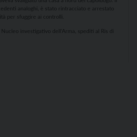
 aveva svaligiato una casa a nord del capoluogo. Il
edenti analoghi, è stato rintracciato e arrestato
à per sfuggire ai controlli.
l Nucleo investigativo dell’Arma, spediti al Ris di