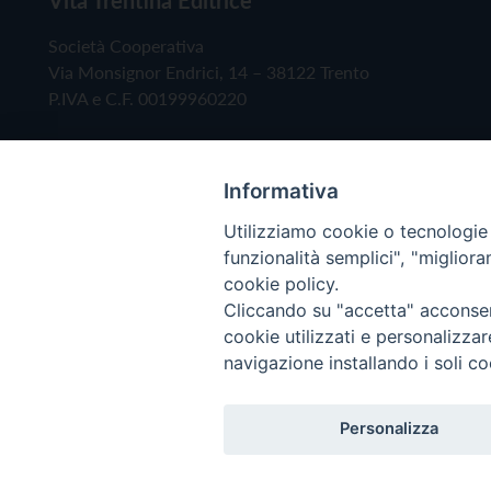
Società Cooperativa
Via Monsignor Endrici, 14 – 38122 Trento
P.IVA e C.F. 00199960220
Informativa
Utilizziamo cookie o tecnologie s
funzionalità semplici", "miglior
cookie policy.
Cliccando su "accetta" acconsent
Copyright © 2019 - Tutti i diritti riservati - Vita
cookie utilizzati e personalizza
navigazione installando i soli co
Privacy Policy
Personalizza