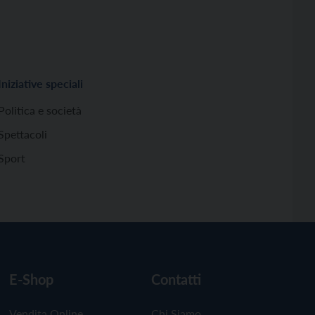
Iniziative speciali
Politica e società
Spettacoli
Sport
E-Shop
Contatti
Vendita Online
Chi Siamo