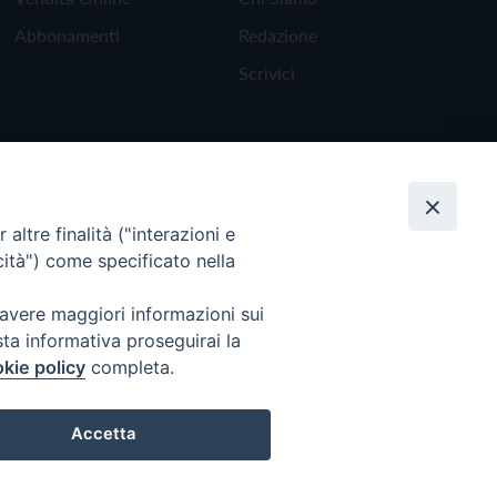
Abbonamenti
Redazione
Scrivici
altre finalità ("interazioni e
cità") come specificato nella
 avere maggiori informazioni sui
sta informativa proseguirai la
kie policy
completa.
Torna all'inizio
Accetta
Preferenze Cookie