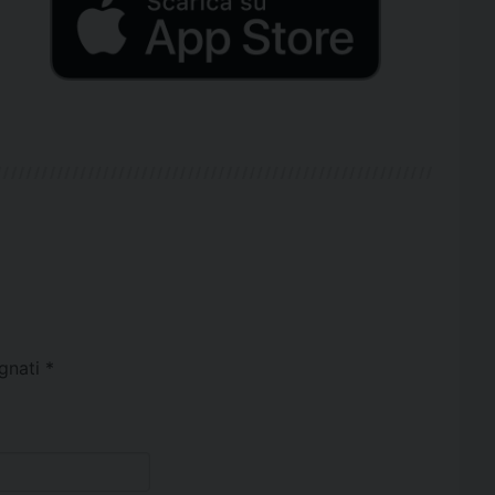
egnati
*