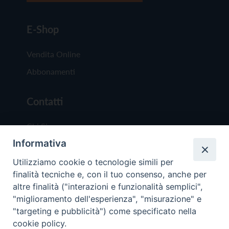
E-Shop
Vendita Online
Abbonamenti
Contatti
Chi Siamo
Informativa
Redazione
Scrivici
Utilizziamo cookie o tecnologie simili per
finalità tecniche e, con il tuo consenso, anche per
altre finalità ("interazioni e funzionalità semplici",
"miglioramento dell'esperienza", "misurazione" e
"targeting e pubblicità") come specificato nella
cookie policy.
Copyright © 2019 - Tutti i diritti riservati - Vit