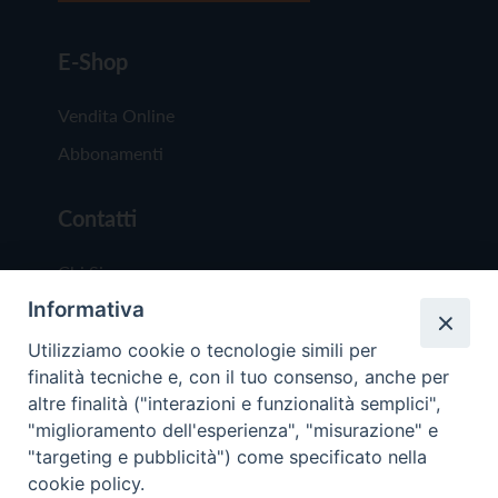
E-Shop
Vendita Online
Abbonamenti
Contatti
Chi Siamo
Informativa
Redazione
Scrivici
Utilizziamo cookie o tecnologie simili per
finalità tecniche e, con il tuo consenso, anche per
altre finalità ("interazioni e funzionalità semplici",
"miglioramento dell'esperienza", "misurazione" e
"targeting e pubblicità") come specificato nella
cookie policy.
Copyright © 2019 - Tutti i diritti riservati - Vit