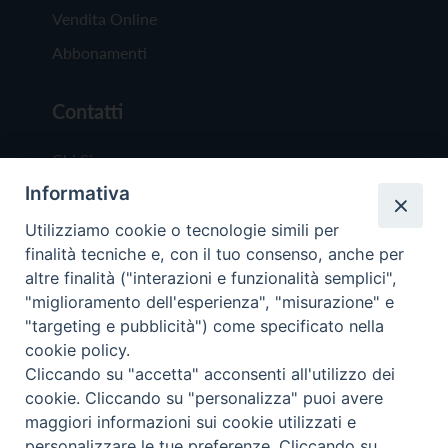
Vendita Online
Abbonamenti
Contatti
Chi Siamo
Informativa
Redazione
Scrivici
Utilizziamo cookie o tecnologie simili per
finalità tecniche e, con il tuo consenso, anche per
altre finalità ("interazioni e funzionalità semplici",
"miglioramento dell'esperienza", "misurazione" e
"targeting e pubblicità") come specificato nella
cookie policy.
Copyright © 2019 - Tutti i diritti riservati - Vit
Cliccando su "accetta" acconsenti all'utilizzo dei
Trentina Editrice
cookie. Cliccando su "personalizza" puoi avere
maggiori informazioni sui cookie utilizzati e
Privacy Policy
personalizzare le tue preferenze. Cliccando su