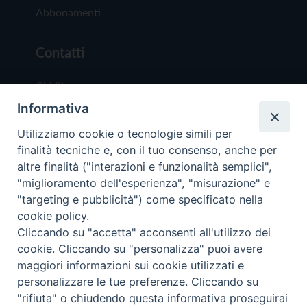
Abbonamenti
Contatti
Chi Siamo
Informativa
Redazione
Scrivici
Utilizziamo cookie o tecnologie simili per
finalità tecniche e, con il tuo consenso, anche per
altre finalità ("interazioni e funzionalità semplici",
"miglioramento dell'esperienza", "misurazione" e
"targeting e pubblicità") come specificato nella
cookie policy.
Copyright © 2019 - Tutti i diritti riservati - Vit
Cliccando su "accetta" acconsenti all'utilizzo dei
Trentina Editrice
cookie. Cliccando su "personalizza" puoi avere
maggiori informazioni sui cookie utilizzati e
Privacy Policy
personalizzare le tue preferenze. Cliccando su
Torna all'inizi
"rifiuta" o chiudendo questa informativa proseguirai