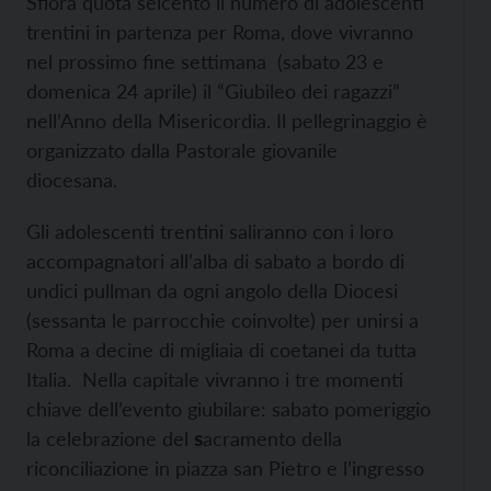
Sfiora quota seicento il numero di adolescenti
trentini in partenza per Roma, dove vivranno
nel prossimo fine settimana (sabato 23 e
domenica 24 aprile) il “Giubileo dei ragazzi”
nell’Anno della Misericordia. Il pellegrinaggio è
organizzato dalla Pastorale giovanile
diocesana.
Gli adolescenti trentini saliranno con i loro
accompagnatori all’alba di sabato a bordo di
undici pullman da ogni angolo della Diocesi
(sessanta le parrocchie coinvolte) per unirsi a
Roma a decine di migliaia di coetanei da tutta
Italia. Nella capitale vivranno i tre momenti
chiave dell’evento giubilare: sabato pomeriggio
la celebrazione del
s
acramento della
riconciliazione in piazza san Pietro e l’ingresso