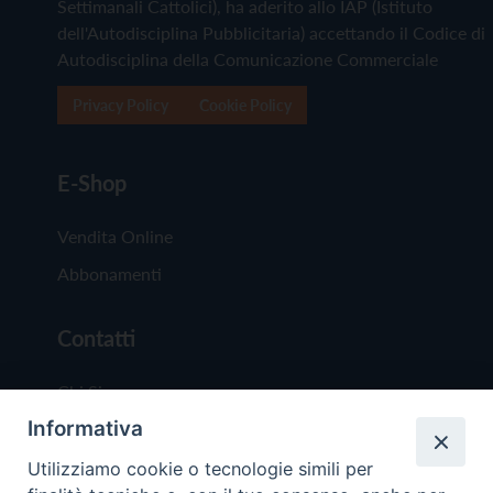
Settimanali Cattolici), ha aderito allo IAP (Istituto
dell'Autodisciplina Pubblicitaria) accettando il Codice di
Autodisciplina della Comunicazione Commerciale
Privacy Policy
Cookie Policy
E-Shop
Vendita Online
Abbonamenti
Contatti
Chi Siamo
Informativa
Redazione
Scrivici
Utilizziamo cookie o tecnologie simili per