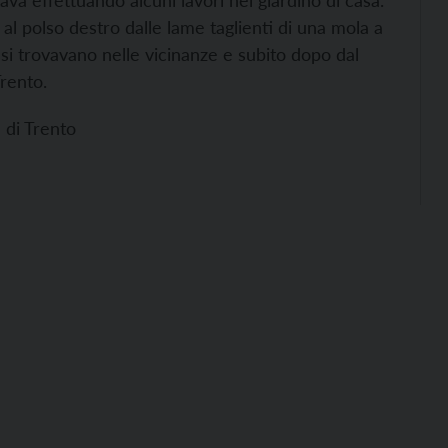
ava effettuando alcuni lavori nel giardino di casa.
 al polso destro dalle lame taglienti di una mola a
 trovavano nelle vicinanze e subito dopo dal
rento.
a di Trento