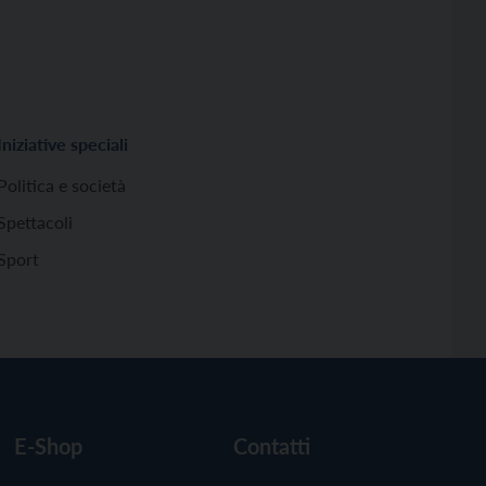
Iniziative speciali
Politica e società
Spettacoli
Sport
E-Shop
Contatti