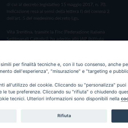
di cui al decreto legislativo 15 maggio 2017, n. 70.
Indicazione resa ai sensi della lettera f) del comma 2
dell'art. 5 del medesimo decreto Lgs.
Vita Trentina, tramite la Fisc (Federazione Italiana
Settimanali Cattolici), ha aderito allo IAP (Istituto
dell'Autodisciplina Pubblicitaria) accettando il Codice di
Autodisciplina della Comunicazione Commerciale
imili per finalità tecniche e, con il tuo consenso, anche per 
Privacy Policy
Cookie Policy
amento dell'esperienza", "misurazione" e "targeting e pubbli
i all'utilizzo dei cookie. Cliccando su "personalizza" puoi
 Trentina Editrice
re le tue preferenze. Cliccando su "rifiuta" o chiudendo que
okie tecnici. Ulteriori informazioni sono disponibili nella
coo
Rifiuta