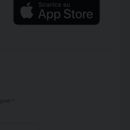
egnati
*