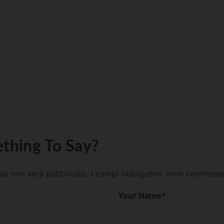
thing To Say?
mail non sarà pubblicato.
I campi obbligatori sono contrass
Your Name
*