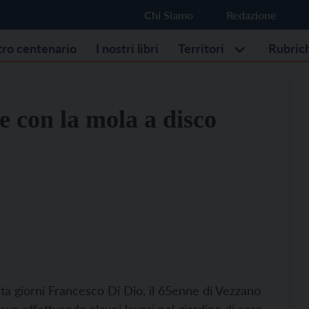
Chi Siamo
Redazione
stro centenario
I nostri libri
Territori
Rubric
e con la mola a disco
nta giorni Francesco Di Dio, il 65enne di Vezzano