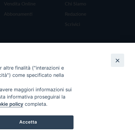
Vendita Online
Chi Siamo
Abbonamenti
Redazione
Scrivici
altre finalità ("interazioni e
cità") come specificato nella
 avere maggiori informazioni sui
sta informativa proseguirai la
kie policy
completa.
Torna all'inizio
Accetta