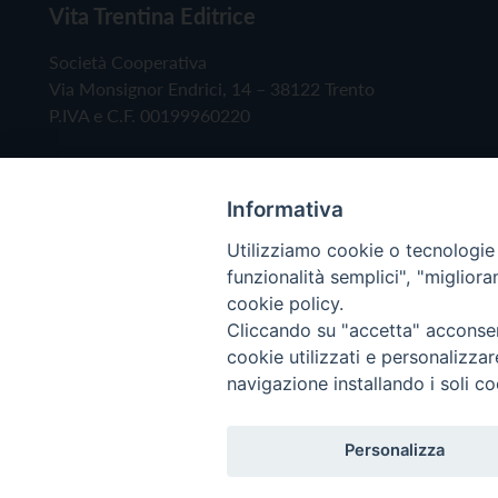
Vita Trentina Editrice
Società Cooperativa
Via Monsignor Endrici, 14 – 38122 Trento
P.IVA e C.F. 00199960220
Informativa
Utilizziamo cookie o tecnologie s
funzionalità semplici", "miglior
cookie policy.
Cliccando su "accetta" acconsent
Copyright © 2019 - Tutti i diritti riservati - Vita
cookie utilizzati e personalizza
navigazione installando i soli co
Privacy Policy
Personalizza