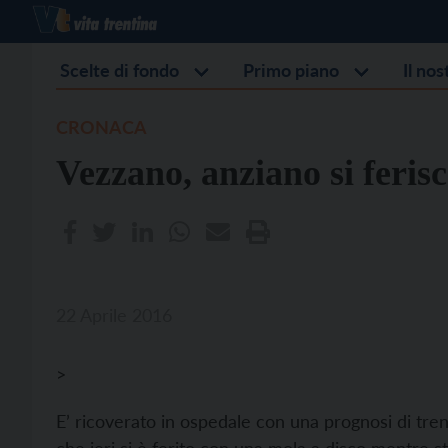
Scelte di fondo
Primo piano
Il no
CRONACA
Vezzano, anziano si ferisc
22 Aprile 2016
>
E’ ricoverato in ospedale con una prognosi di tre