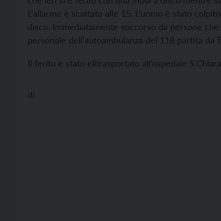
che ieri si è ferito con una mola a disco mentre st
L’allarme è scattato alle 15. L’uomo è stato colpito
disco. Immediatamente soccorso da persone che si
personale dell’autoambulanza del 118 partita da T
Il ferito è stato elitrasportato all’ospedale S.Chiar
di