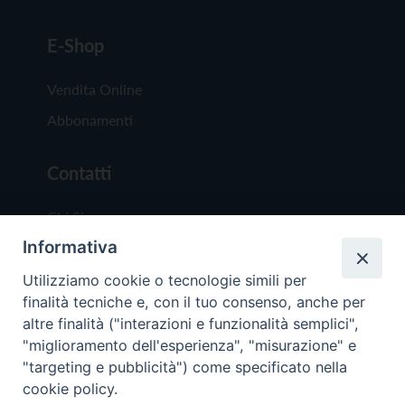
E-Shop
Vendita Online
Abbonamenti
Contatti
Chi Siamo
Informativa
Redazione
Scrivici
Utilizziamo cookie o tecnologie simili per
finalità tecniche e, con il tuo consenso, anche per
altre finalità ("interazioni e funzionalità semplici",
"miglioramento dell'esperienza", "misurazione" e
"targeting e pubblicità") come specificato nella
cookie policy.
Copyright © 2019 - Tutti i diritti riservati - Vit