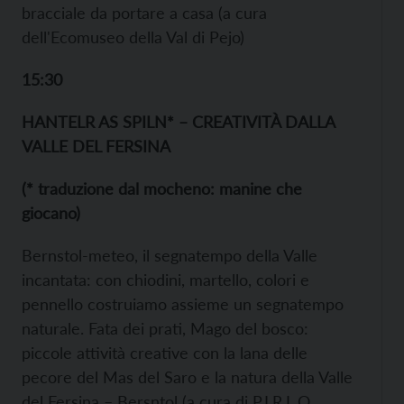
bracciale da portare a casa (a cura
dell'Ecomuseo della Val di Pejo)
15:30
HANTELR AS SPILN* – CREATIVITÀ DALLA
VALLE DEL FERSINA
(* traduzione dal mocheno: manine che
giocano)
Bernstol-meteo, il segnatempo della Valle
incantata: con chiodini, martello, colori e
pennello costruiamo assieme un segnatempo
naturale. Fata dei prati, Mago del bosco:
piccole attività creative con la lana delle
pecore del Mas del Saro e la natura della Valle
del Fersina – Bersntol (a cura di P.I.R.L.O.,