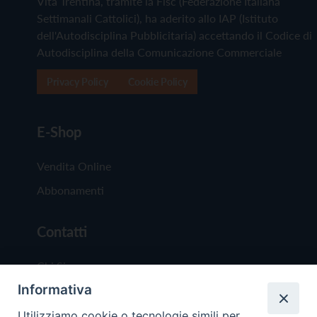
Vita Trentina, tramite la Fisc (Federazione Italiana
Settimanali Cattolici), ha aderito allo IAP (Istituto
dell'Autodisciplina Pubblicitaria) accettando il Codice di
Autodisciplina della Comunicazione Commerciale
Privacy Policy
Cookie Policy
E-Shop
Vendita Online
Abbonamenti
Contatti
Chi Siamo
Informativa
Redazione
Scrivici
Utilizziamo cookie o tecnologie simili per