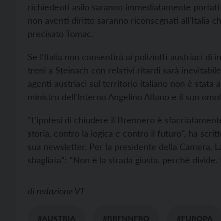
richiedenti asilo saranno immediatamente portati 
non aventi diritto saranno riconsegnati all'Italia c
precisato Tomac.
Se l'Italia non consentirà ai poliziotti austriaci di i
treni a Steinach con relativi ritardi sarà inevitabi
agenti austriaci sul territorio italiano non è stata
ministro dell'Interno Angelino Alfano e il suo om
"L'ipotesi di chiudere il Brennero è sfacciatament
storia, contro la logica e contro il futuro", ha scri
sua newsletter. Per la presidente della Camera, Lau
sbagliata”: “Non è la strada giusta, perché divide.
di
redazione VT
#AUSTRIA
#BRENNERO
#EUROPA