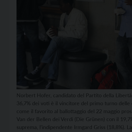
Norbert Hofer, candidato del Partito della Libertà 
36,7% dei voti è il vincitore del primo turno delle 
come il favorito al ballottaggio del 22 maggio pr
Van der Bellen dei Verdi (Die Grünen) con il 19,7
suprema, l’indipendente Irmgard Griss (18,8%). La 