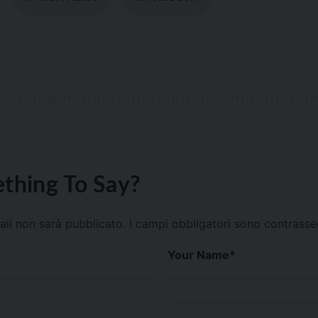
thing To Say?
mail non sarà pubblicato.
I campi obbligatori sono contrass
Your Name
*