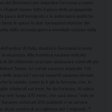
 passo del Brennero per impedire l’accesso a nuovi
ei rifugiati hanno fatto il gioco della propaganda
la paura dell’immigrato e le indecisioni politiche
 farne le spese le due formazioni storiche dei
a volta dalla seconda guerra mondiale escluse dalla
dell'ordine di Italia, Austria e Germania si sono
la sicurezza. Alla frontiera saranno istituite
à di 30 chilometri orari per assicurare controlli più
e Helmut Tomac. Le corsie saranno separate. I tir
 delle auto ed i veicoli sospetti saranno deviate
he la statale, come lo è già la ferrovia, che, in
ie trilaterali sui treni, fin da Fortezza. Al valico
na rete lunga 370 metri, che sarà stesa "solo se
. Saranno schierati 250 poliziotti e se servirà
e alcun centro di accoglienza per i migranti. "I