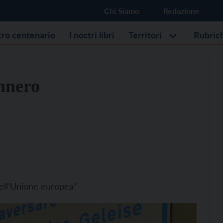
Chi Siamo
Redazione
stro centenario
I nostri libri
Territori
Rubric
nnero
dell'Unione europea”