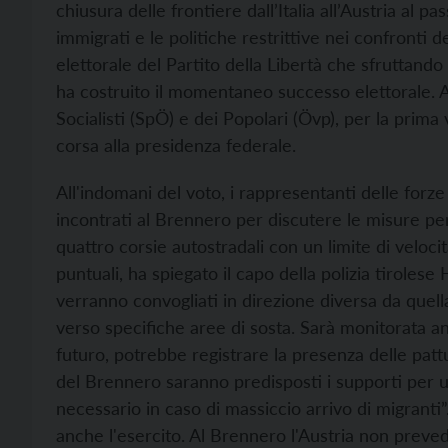
chiusura delle frontiere dall’Italia all’Austria al
immigrati e le politiche restrittive nei confronti d
elettorale del Partito della Libertà che sfruttando 
ha costruito il momentaneo successo elettorale. A
Socialisti (SpÖ) e dei Popolari (Övp), per la prim
corsa alla presidenza federale.
All'indomani del voto, i rappresentanti delle forze 
incontrati al Brennero per discutere le misure per 
quattro corsie autostradali con un limite di velocit
puntuali, ha spiegato il capo della polizia tiroles
verranno convogliati in direzione diversa da quella
verso specifiche aree di sosta. Sarà monitorata anc
futuro, potrebbe registrare la presenza delle pattugl
del Brennero saranno predisposti i supporti per u
necessario in caso di massiccio arrivo di migranti”
anche l'esercito. Al Brennero l'Austria non preved