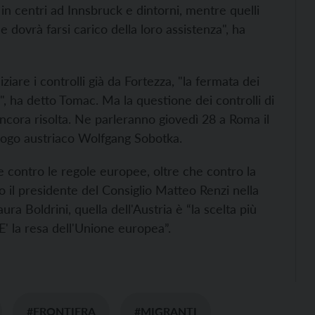
in centri ad Innsbruck e dintorni, mentre quelli
he dovrà farsi carico della loro assistenza", ha
niziare i controlli già da Fortezza, "la fermata dei
le", ha detto Tomac. Ma la questione dei controlli di
 ancora risolta. Ne parleranno giovedì 28 a Roma il
ologo austriaco Wolfgang Sobotka.
e contro le regole europee, oltre che contro la
tto il presidente del Consiglio Matteo Renzi nella
ra Boldrini, quella dell'Austria è “la scelta più
 E' la resa dell'Unione europea”.
#FRONTIERA
#MIGRANTI