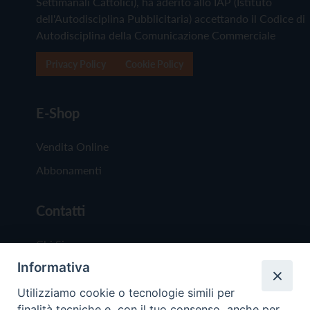
Settimanali Cattolici), ha aderito allo IAP (Istituto
dell'Autodisciplina Pubblicitaria) accettando il Codice di
Autodisciplina della Comunicazione Commerciale
Privacy Policy
Cookie Policy
E-Shop
Vendita Online
Abbonamenti
Contatti
Chi Siamo
Informativa
Redazione
Scrivici
Utilizziamo cookie o tecnologie simili per
finalità tecniche e, con il tuo consenso, anche per