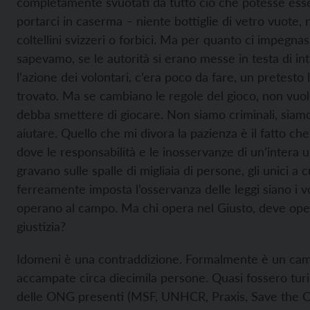
completamente svuotati da tutto ciò che potesse ess
portarci in caserma – niente bottiglie di vetro vuote, 
coltellini svizzeri o forbici. Ma per quanto ci impegnas
sapevamo, se le autorità si erano messe in testa di int
l’azione dei volontari, c’era poco da fare, un pretesto
trovato. Ma se cambiano le regole del gioco, non vuol 
debba smettere di giocare. Non siamo criminali, siam
aiutare. Quello che mi divora la pazienza è il fatto ch
dove le responsabilità e le inosservanze di un’intera u
gravano sulle spalle di migliaia di persone, gli unici a 
ferreamente imposta l’osservanza delle leggi siano i v
operano al campo. Ma chi opera nel Giusto, deve ope
giustizia?
Idomeni è una contraddizione. Formalmente è un ca
accampate circa diecimila persone. Quasi fossero turis
delle ONG presenti (MSF, UNHCR, Praxis, Save the C