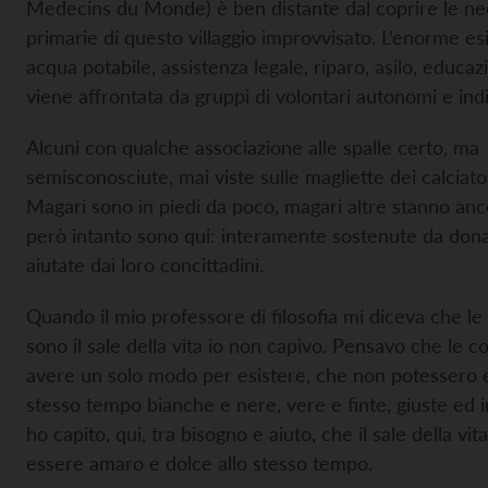
Medecins du Monde) è ben distante dal coprire le ne
primarie di questo villaggio improvvisato. L’enorme es
acqua potabile, assistenza legale, riparo, asilo, educa
viene affrontata da gruppi di volontari autonomi e ind
Alcuni con qualche associazione alle spalle certo, ma
semisconosciute, mai viste sulle magliette dei calciator
Magari sono in piedi da poco, magari altre stanno an
però intanto sono qui: interamente sostenute da donaz
aiutate dai loro concittadini.
Quando il mio professore di filosofia mi diceva che le
sono il sale della vita io non capivo. Pensavo che le 
avere un solo modo per esistere, che non potessero e
stesso tempo bianche e nere, vere e finte, giuste ed i
ho capito, qui, tra bisogno e aiuto, che il sale della vit
essere amaro e dolce allo stesso tempo.