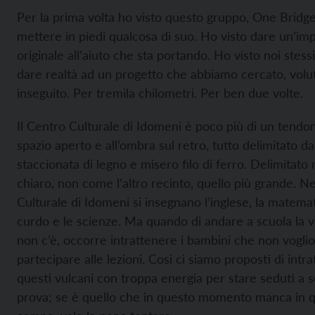
Per la prima volta ho visto questo gruppo,
One Bridge
mettere in piedi qualcosa di suo. Ho visto dare un’im
originale all’aiuto che sta portando. Ho visto noi stessi
dare realtà ad un progetto che abbiamo cercato, volu
inseguito. Per tremila chilometri. Per ben due volte.
Il Centro Culturale di Idomeni è poco più di un tend
spazio aperto e all’ombra sul retro, tutto delimitato d
staccionata di legno e misero filo di ferro. Delimitato 
chiaro, non come l’altro recinto, quello più grande. N
Culturale di Idomeni si insegnano l’inglese, la matemati
curdo e le scienze. Ma quando di andare a scuola la v
non c’è, occorre intrattenere i bambini che non vogli
partecipare alle lezioni. Così ci siamo proposti di intrat
questi vulcani con troppa energia per stare seduti a sc
prova; se è quello che in questo momento manca in q