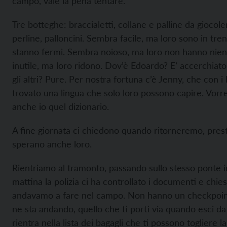
campo, vale la pena tentare.
Tre botteghe: braccialetti, collane e palline da giocoleri
perline, palloncini. Sembra facile, ma loro sono in tre
stanno fermi. Sembra noioso, ma loro non hanno nie
inutile, ma loro ridono. Dov’è Edoardo? E’ accerchiat
gli altri? Pure. Per nostra fortuna c’è Jenny, che con i
trovato una lingua che solo loro possono capire. Vorre
anche io quel dizionario.
A fine giornata ci chiedono quando ritorneremo, pres
sperano anche loro.
Rientriamo al tramonto, passando sullo stesso ponte in
mattina la polizia ci ha controllato i documenti e chie
andavamo a fare nel campo. Non hanno un checkpoint
ne sta andando, quello che ti porti via quando esci d
rientra nella lista dei bagagli che ti possono togliere la