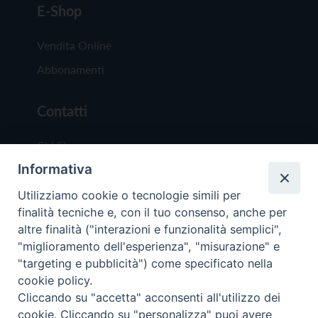
E-Shop
Vendita Online
Abbonamenti
Contatti
Chi Siamo
Informativa
Redazione
Scrivici
Utilizziamo cookie o tecnologie simili per
finalità tecniche e, con il tuo consenso, anche per
altre finalità ("interazioni e funzionalità semplici",
"miglioramento dell'esperienza", "misurazione" e
"targeting e pubblicità") come specificato nella
cookie policy.
Copyright © 2019 - Tutti i diritti riservati - Vit
Cliccando su "accetta" acconsenti all'utilizzo dei
Trentina Editrice
cookie. Cliccando su "personalizza" puoi avere