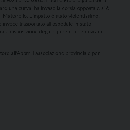
l’altezza di Valsorda. L’uomo era alla guida della
re una curva, ha invaso la corsia opposta e si è
Mattarello. L’impatto è stato violentissimo.
 invece trasportato all’ospedale in stato
ra a disposizione degli inquirenti che dovranno
re all’Appm, l’associazione provinciale per i