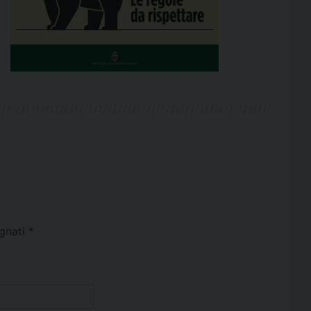
egnati
*