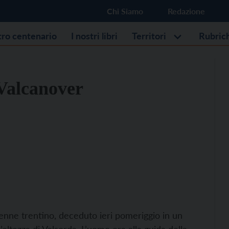
Chi Siamo
Redazione
stro centenario
I nostri libri
Territori
Rubric
Valcanover
enne trentino, deceduto ieri pomeriggio in un