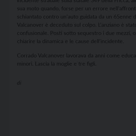
incidente stradale sulla statale 349 della Fricca, al
sua moto quando, forse per un errore nell’affronta
schiantato contro un’auto guidata da un 65enne di 
Valcanover è deceduto sul colpo. L’anziano è stato
confusionale. Posti sotto sequestro i due mezzi, o
chiarire la dinamica e le cause dell’incidente.
Corrado Valcanover lavorava da anni come educato
minori. Lascia la moglie e tre figli.
di