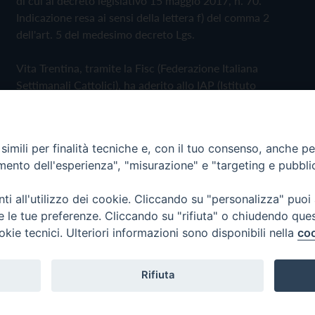
di cui al decreto legislativo 15 maggio 2017, n. 70.
Indicazione resa ai sensi della lettera f) del comma 2
dell'art. 5 del medesimo decreto Lgs.
Vita Trentina, tramite la Fisc (Federazione Italiana
Settimanali Cattolici), ha aderito allo IAP (Istituto
dell'Autodisciplina Pubblicitaria) accettando il Codice di
Autodisciplina della Comunicazione Commerciale
imili per finalità tecniche e, con il tuo consenso, anche per 
Privacy Policy
Cookie Policy
amento dell'esperienza", "misurazione" e "targeting e pubbli
i all'utilizzo dei cookie. Cliccando su "personalizza" puoi
 Trentina Editrice
re le tue preferenze. Cliccando su "rifiuta" o chiudendo que
okie tecnici. Ulteriori informazioni sono disponibili nella
coo
Rifiuta