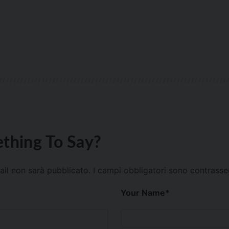
thing To Say?
mail non sarà pubblicato.
I campi obbligatori sono contrass
Your Name
*