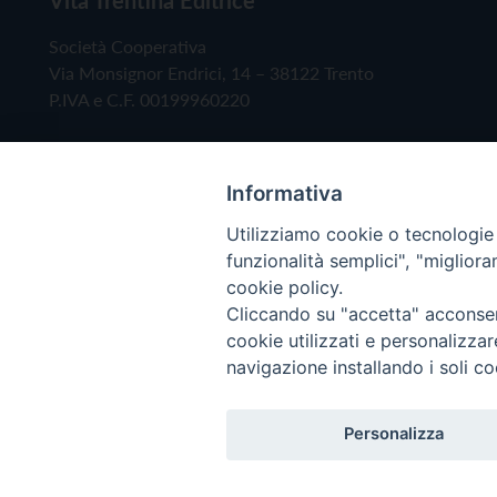
Società Cooperativa
Via Monsignor Endrici, 14 – 38122 Trento
P.IVA e C.F. 00199960220
Informativa
Utilizziamo cookie o tecnologie s
funzionalità semplici", "miglior
cookie policy.
Cliccando su "accetta" acconsent
Copyright © 2019 - Tutti i diritti riservati - Vita
cookie utilizzati e personalizza
navigazione installando i soli co
Privacy Policy
Personalizza