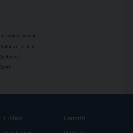
Iniziative speciali
Politica e società
Spettacoli
Sport
E-Shop
Contatti
Vendita Online
Chi Siamo