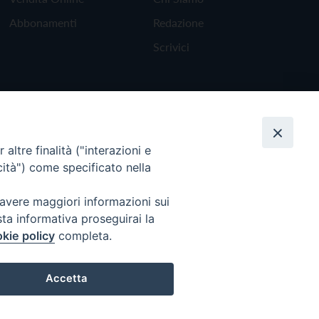
Abbonamenti
Redazione
Scrivici
altre finalità ("interazioni e
cità") come specificato nella
 avere maggiori informazioni sui
sta informativa proseguirai la
kie policy
completa.
Torna all'inizio
Accetta
Preferenze Cookie