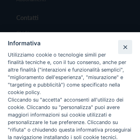
Contatti
Chi Siamo
Informativa
Redazione
Scrivici
Utilizziamo cookie o tecnologie simili per
finalità tecniche e, con il tuo consenso, anche per
altre finalità ("interazioni e funzionalità semplici",
"miglioramento dell'esperienza", "misurazione" e
"targeting e pubblicità") come specificato nella
cookie policy.
Copyright © 2019 - Tutti i diritti riservati - Vit
Cliccando su "accetta" acconsenti all'utilizzo dei
Trentina Editrice
cookie. Cliccando su "personalizza" puoi avere
maggiori informazioni sui cookie utilizzati e
Privacy Policy
personalizzare le tue preferenze. Cliccando su
Torna all'inizi
"rifiuta" o chiudendo questa informativa proseguirai
la navigazione installando i soli cookie tecnici.