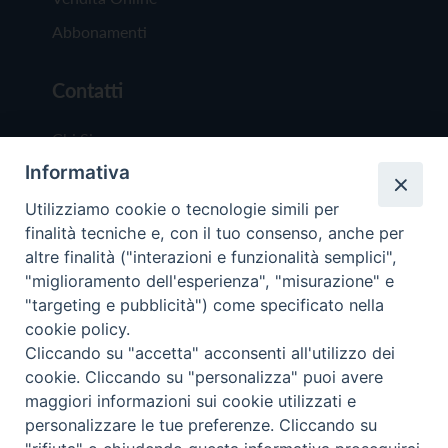
Abbonamenti
Contatti
Chi Siamo
Informativa
Redazione
Scrivici
Utilizziamo cookie o tecnologie simili per
finalità tecniche e, con il tuo consenso, anche per
altre finalità ("interazioni e funzionalità semplici",
"miglioramento dell'esperienza", "misurazione" e
"targeting e pubblicità") come specificato nella
cookie policy.
Copyright © 2019 - Tutti i diritti riservati - Vit
Cliccando su "accetta" acconsenti all'utilizzo dei
Trentina Editrice
cookie. Cliccando su "personalizza" puoi avere
maggiori informazioni sui cookie utilizzati e
Privacy Policy
personalizzare le tue preferenze. Cliccando su
Torna all'inizi