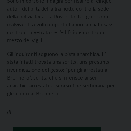
Sono in corso le indagini per risalire ai cinque
autori del blitz dell’altra notte contro la sede
della polizia locale a Rovereto. Un gruppo di
malviventi a volto coperto hanno lanciato sassi
contro una vetrata dell’edificio e contro un
mezzo dei vigili.
Gli inquirenti seguono la pista anarchica. E’
stata infatti trovata una scritta, una presunta
rivendicazione del gesto: “per gli arrestati al
Brennero”, scritta che si riferisce ai sei
anarchici arrestati lo scorso fine settimana per
gli scontri al Brennero.
di