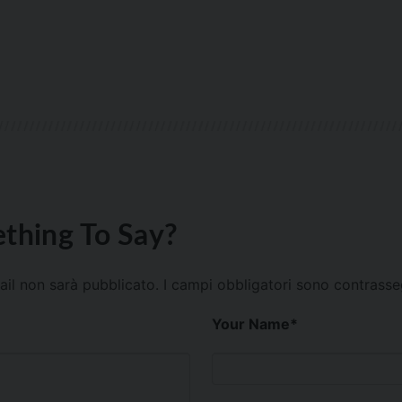
thing To Say?
mail non sarà pubblicato.
I campi obbligatori sono contrass
Your Name
*