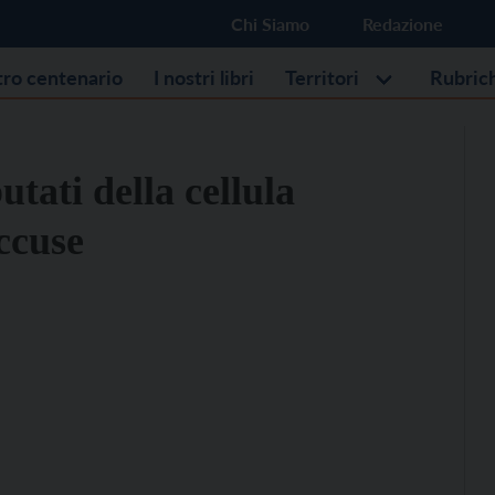
Chi Siamo
Redazione
stro centenario
I nostri libri
Territori
Rubric
tati della cellula
ccuse