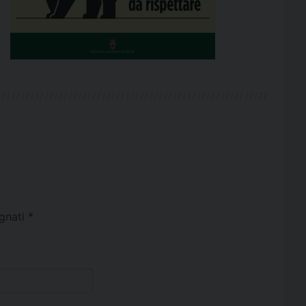
egnati
*