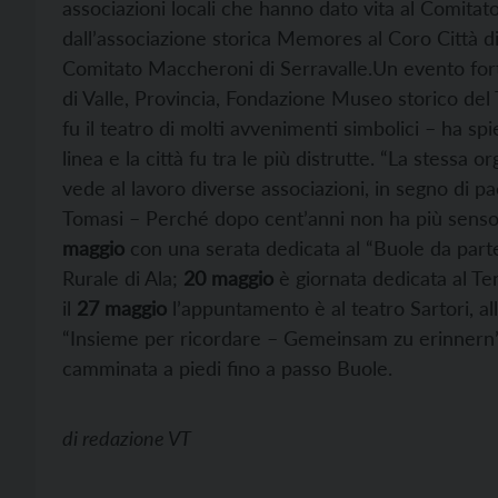
associazioni locali che hanno dato vita al Comitato
dall’associazione storica Memores al Coro Città di A
Comitato Maccheroni di Serravalle.Un evento fo
di Valle, Provincia, Fondazione Museo storico del 
fu il teatro di molti avvenimenti simbolici – ha spi
linea e la città fu tra le più distrutte. “La stessa
vede al lavoro diverse associazioni, in segno di pa
Tomasi – Perché dopo cent’anni non ha più senso par
maggio
con una serata dedicata al “Buole da parte
Rurale di Ala;
20 maggio
è giornata dedicata al Ten
il
27 maggio
l’appuntamento è al teatro Sartori, al
“Insieme per ricordare – Gemeinsam zu erinnern
camminata a piedi fino a passo Buole.
di
redazione VT