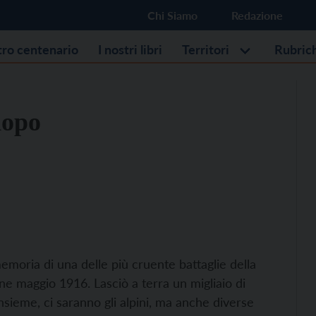
Chi Siamo
Redazione
stro centenario
I nostri libri
Territori
Rubric
dopo
emoria di una delle più cruente battaglie della
ne maggio 1916. Lasciò a terra un migliaio di
 insieme, ci saranno gli alpini, ma anche diverse