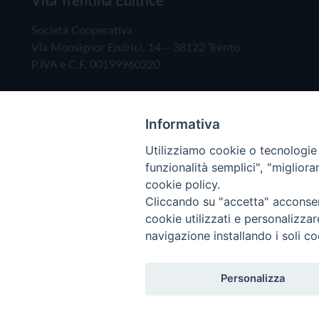
Società Cooperativa
Via Monsignor Endrici, 14 – 38122 Trento
P.IVA e C.F. 00199960220
Informativa
Utilizziamo cookie o tecnologie s
funzionalità semplici", "miglior
cookie policy.
Cliccando su "accetta" acconsent
Copyright © 2019 - Tutti i diritti riservati - Vita
cookie utilizzati e personalizza
navigazione installando i soli co
Privacy Policy
Personalizza