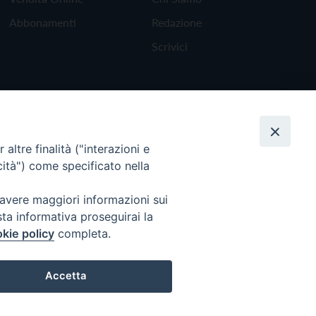
Abbonamenti
Redazione
Scrivici
altre finalità ("interazioni e
cità") come specificato nella
 avere maggiori informazioni sui
sta informativa proseguirai la
kie policy
completa.
Torna all'inizio
Accetta
Preferenze Cookie