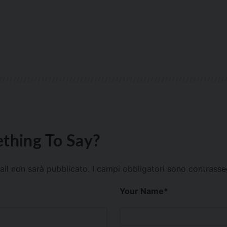
thing To Say?
mail non sarà pubblicato.
I campi obbligatori sono contrass
Your Name
*