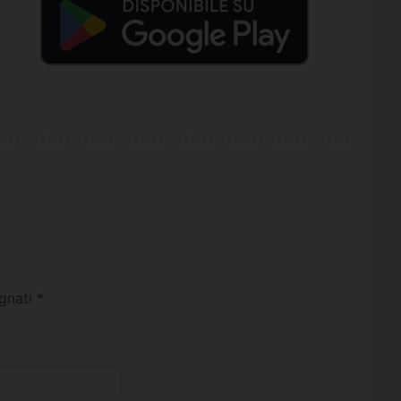
egnati
*