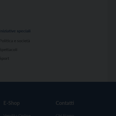
Iniziative speciali
Politica e società
Spettacoli
Sport
E-Shop
Contatti
Vendita Online
Chi Siamo