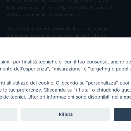
di cui al decreto legislativo 15 maggio 2017, n. 70.
Indicazione resa ai sensi della lettera f) del comma 2
dell'art. 5 del medesimo decreto Lgs.
Vita Trentina, tramite la Fisc (Federazione Italiana
Settimanali Cattolici), ha aderito allo IAP (Istituto
dell'Autodisciplina Pubblicitaria) accettando il Codice di
Autodisciplina della Comunicazione Commerciale
imili per finalità tecniche e, con il tuo consenso, anche per 
Privacy Policy
Cookie Policy
amento dell'esperienza", "misurazione" e "targeting e pubbli
i all'utilizzo dei cookie. Cliccando su "personalizza" puoi
 Trentina Editrice
re le tue preferenze. Cliccando su "rifiuta" o chiudendo que
okie tecnici. Ulteriori informazioni sono disponibili nella
coo
Rifiuta