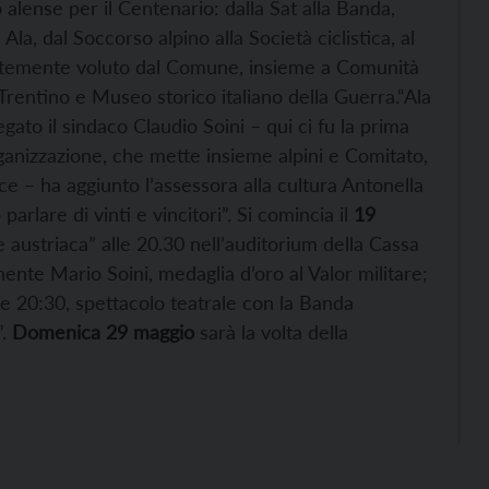
 alense per il Centenario: dalla Sat alla Banda,
la, dal Soccorso alpino alla Società ciclistica, al
rtemente voluto dal Comune, insieme a Comunità
Trentino e Museo storico italiano della Guerra.“Ala
egato il sindaco Claudio Soini – qui ci fu la prima
 organizzazione, che mette insieme alpini e Comitato,
ce – ha aggiunto l’assessora alla cultura Antonella
lare di vinti e vincitori”. Si comincia il
19
 austriaca” alle 20.30 nell’auditorium della Cassa
ente Mario Soini, medaglia d’oro al Valor militare;
le 20:30, spettacolo teatrale con la Banda
”.
Domenica 29 maggio
sarà la volta della