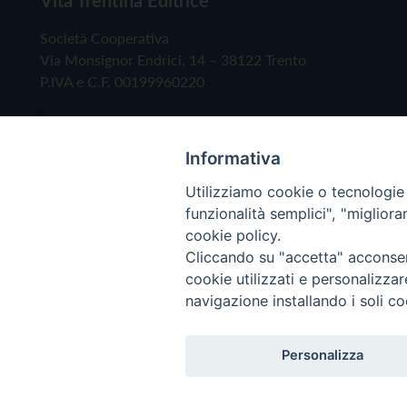
Società Cooperativa
Via Monsignor Endrici, 14 – 38122 Trento
P.IVA e C.F. 00199960220
Informativa
Utilizziamo cookie o tecnologie s
funzionalità semplici", "miglior
cookie policy.
Cliccando su "accetta" acconsent
Copyright © 2019 - Tutti i diritti riservati - Vita
cookie utilizzati e personalizza
navigazione installando i soli co
Privacy Policy
Personalizza