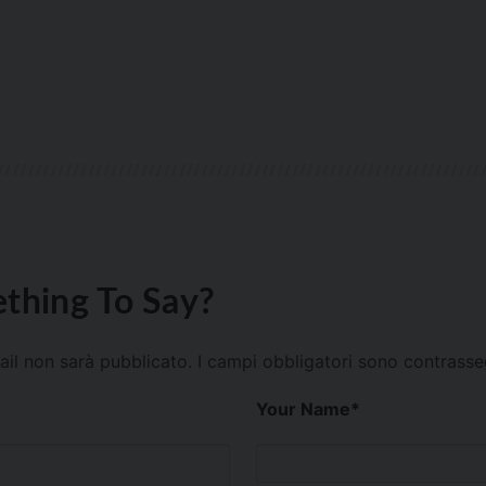
thing To Say?
mail non sarà pubblicato.
I campi obbligatori sono contrass
Your Name
*