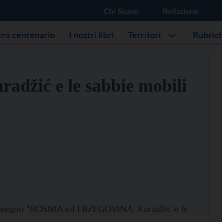
Chi Siamo
Redazione
stro centenario
I nostri libri
Territori
Rubric
radžić e le sabbie mobili
 Convegno “BOSNIA ed ERZEGOVINA: Karadžić e le