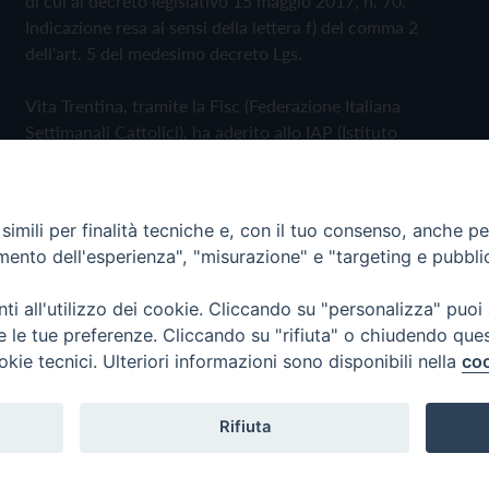
di cui al decreto legislativo 15 maggio 2017, n. 70.
Indicazione resa ai sensi della lettera f) del comma 2
dell'art. 5 del medesimo decreto Lgs.
Vita Trentina, tramite la Fisc (Federazione Italiana
Settimanali Cattolici), ha aderito allo IAP (Istituto
dell'Autodisciplina Pubblicitaria) accettando il Codice di
Autodisciplina della Comunicazione Commerciale
imili per finalità tecniche e, con il tuo consenso, anche per 
Privacy Policy
Cookie Policy
amento dell'esperienza", "misurazione" e "targeting e pubbli
i all'utilizzo dei cookie. Cliccando su "personalizza" puoi
 Trentina Editrice
re le tue preferenze. Cliccando su "rifiuta" o chiudendo que
okie tecnici. Ulteriori informazioni sono disponibili nella
coo
Rifiuta