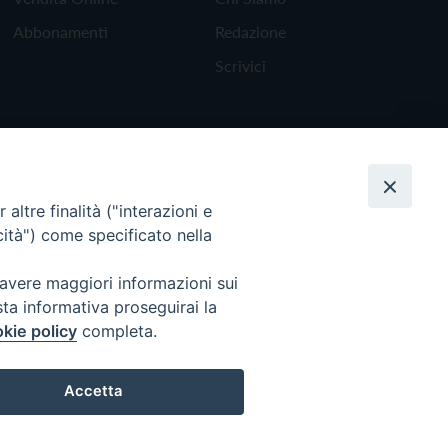
Abbonamenti
Redazione
Scrivici
altre finalità ("interazioni e
cità") come specificato nella
 avere maggiori informazioni sui
sta informativa proseguirai la
kie policy
completa.
Torna all'inizio
Accetta
Preferenze Cookie