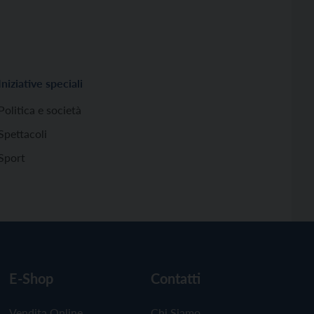
Iniziative speciali
Politica e società
Spettacoli
Sport
E-Shop
Contatti
Vendita Online
Chi Siamo