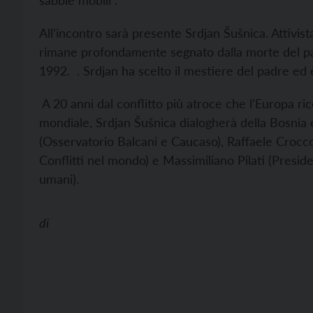
sabbie mobili”.
All’incontro sarà presente Srdjan Šušnica. Attivista
rimane profondamente segnato dalla morte del pa
1992. . Srdjan ha scelto il mestiere del padre ed è
A 20 anni dal conflitto più atroce che l’Europa ri
mondiale, Srdjan Šušnica dialogherà della Bosnia 
(Osservatorio Balcani e Caucaso), Raffaele Crocco 
Conflitti nel mondo) e Massimiliano Pilati (Preside
umani).
di