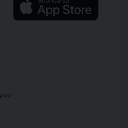
egnati
*