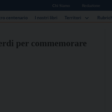
Chi Siamo
Redazione
stro centenario
I nostri libri
Territori
Rubric
Verdi per commemorare