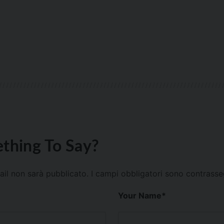
thing To Say?
mail non sarà pubblicato.
I campi obbligatori sono contrass
Your Name
*