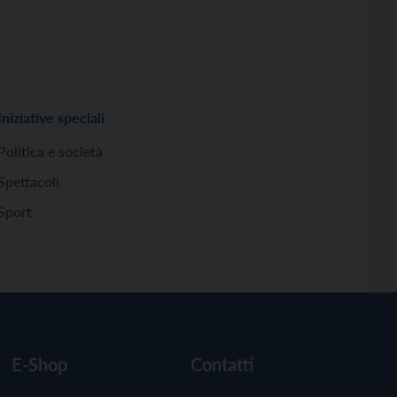
Iniziative speciali
Politica e società
Spettacoli
Sport
E-Shop
Contatti