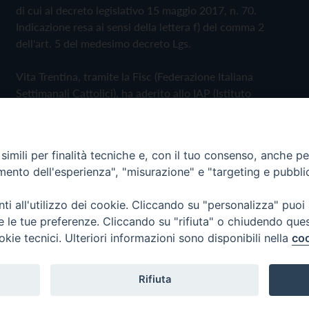
di cui al decreto legislativo 15 maggio 2017, n. 70.
Indicazione resa ai sensi della lettera f) del comma 2
dell'art. 5 del medesimo decreto Lgs.
Vita Trentina, tramite la Fisc (Federazione Italiana
Settimanali Cattolici), ha aderito allo IAP (Istituto
dell'Autodisciplina Pubblicitaria) accettando il Codice di
Autodisciplina della Comunicazione Commerciale
imili per finalità tecniche e, con il tuo consenso, anche per 
Privacy Policy
Cookie Policy
amento dell'esperienza", "misurazione" e "targeting e pubbli
i all'utilizzo dei cookie. Cliccando su "personalizza" puoi
 Trentina Editrice
re le tue preferenze. Cliccando su "rifiuta" o chiudendo que
okie tecnici. Ulteriori informazioni sono disponibili nella
coo
Rifiuta