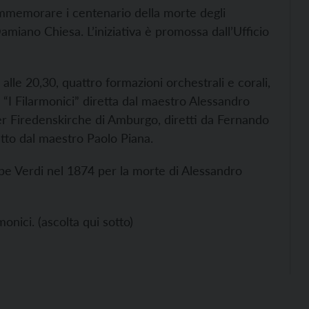
mmemorare i centenario della morte degli
 Damiano Chiesa. L’iniziativa è promossa dall’Ufficio
alle 20,30, quattro formazioni orchestrali e corali,
a “I Filarmonici” diretta dal maestro Alessandro
er Firedenskirche di Amburgo, diretti da Fernando
etto dal maestro Paolo Piana.
e Verdi nel 1874 per la morte di Alessandro
onici. (ascolta qui sotto)