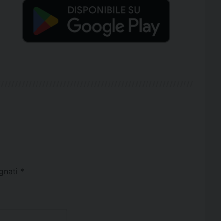
egnati
*