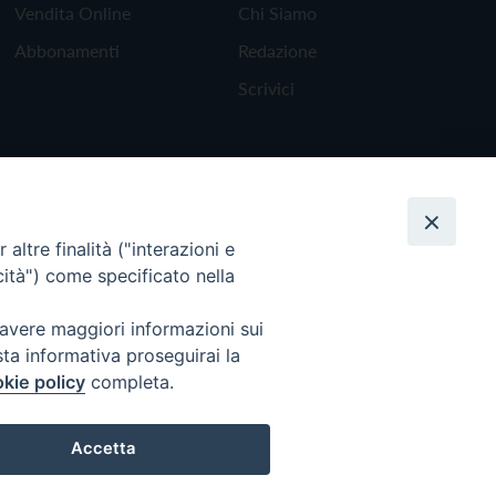
Vendita Online
Chi Siamo
Abbonamenti
Redazione
Scrivici
altre finalità ("interazioni e
cità") come specificato nella
 avere maggiori informazioni sui
sta informativa proseguirai la
kie policy
completa.
Torna all'inizio
Accetta