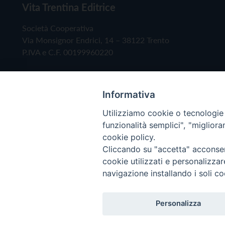
Vita Trentina Editrice
Società Cooperativa
Via Monsignor Endrici, 14 – 38122 Trento
P.IVA e C.F. 00199960220
Informativa
Utilizziamo cookie o tecnologie s
funzionalità semplici", "miglior
cookie policy.
Cliccando su "accetta" acconsent
Copyright © 2019 - Tutti i diritti riservati - Vita
cookie utilizzati e personalizza
navigazione installando i soli co
Privacy Policy
Personalizza