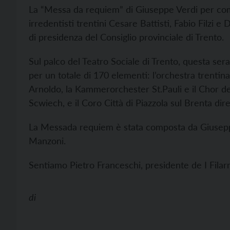
La “Messa da requiem” di Giuseppe Verdi per co
irredentisti trentini Cesare Battisti, Fabio Filzi e
di presidenza del Consiglio provinciale di Trento.
Sul palco del Teatro Sociale di Trento, questa sera 
per un totale di 170 elementi: l’orchestra trentin
Arnoldo, la Kammerorchester St.Pauli e il Chor d
Scwiech, e il Coro Città di Piazzola sul Brenta dir
La Messada requiem è stata composta da Giusepp
Manzoni.
Sentiamo Pietro Franceschi, presidente de I Filarm
di