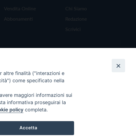
Vendita Online
Chi Siamo
Abbonamenti
Redazione
Scrivici
altre finalità ("interazioni e
cità") come specificato nella
 avere maggiori informazioni sui
sta informativa proseguirai la
kie policy
completa.
Torna all'inizio
Accetta