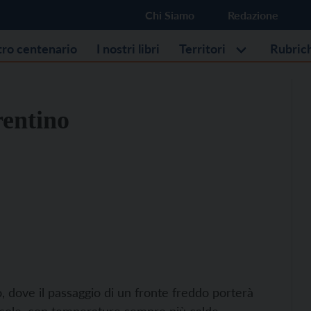
Chi Siamo
Redazione
stro centenario
I nostri libri
Territori
Rubric
rentino
, dove il passaggio di un fronte freddo porterà