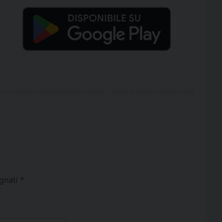
egnati
*