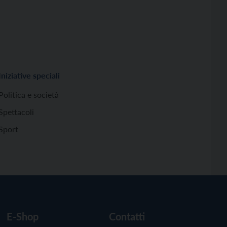
Iniziative speciali
Politica e società
Spettacoli
Sport
E-Shop
Contatti