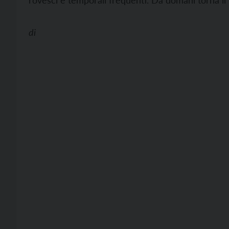
rovesci e temporali frequenti. Da domani torna il
di