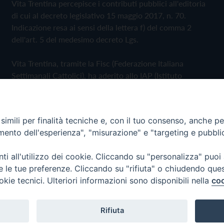
Vita Trentina percepisce i contributi pubblici all'editoria
di cui al decreto legislativo 15 maggio 2017, n. 70.
Indicazione resa ai sensi della lettera f) del comma 2
dell'art. 5 del medesimo decreto Lgs.
Vita Trentina, tramite la Fisc (Federazione Italiana
Settimanali Cattolici), ha aderito allo IAP (Istituto
dell'Autodisciplina Pubblicitaria) accettando il Codice di
Autodisciplina della Comunicazione Commerciale
imili per finalità tecniche e, con il tuo consenso, anche per 
Privacy Policy
Cookie Policy
amento dell'esperienza", "misurazione" e "targeting e pubbli
i all'utilizzo dei cookie. Cliccando su "personalizza" puoi
 Trentina Editrice
re le tue preferenze. Cliccando su "rifiuta" o chiudendo que
okie tecnici. Ulteriori informazioni sono disponibili nella
coo
Rifiuta