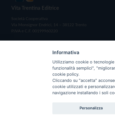
Vita Trentina Editrice
Società Cooperativa
Via Monsignor Endrici, 14 – 38122 Trento
P.IVA e C.F. 00199960220
Informativa
Utilizziamo cookie o tecnologie s
funzionalità semplici", "miglior
cookie policy.
Cliccando su "accetta" acconsent
Copyright © 2019 - Tutti i diritti riservati - Vita
cookie utilizzati e personalizza
navigazione installando i soli co
Privacy Policy
Personalizza