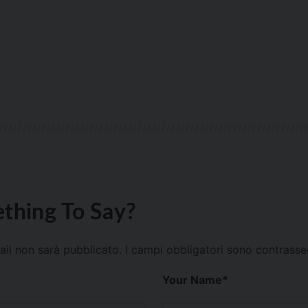
thing To Say?
mail non sarà pubblicato.
I campi obbligatori sono contrass
Your Name
*