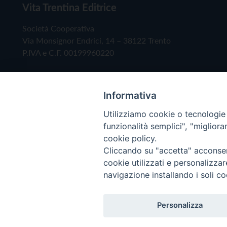
Vita Trentina Editrice
Società Cooperativa
Via Monsignor Endrici, 14 – 38122 Trento
P.IVA e C.F. 00199960220
Informativa
Utilizziamo cookie o tecnologie s
funzionalità semplici", "miglior
cookie policy.
Cliccando su "accetta" acconsent
Copyright © 2019 - Tutti i diritti riservati - Vita
cookie utilizzati e personalizza
navigazione installando i soli co
Privacy Policy
Personalizza