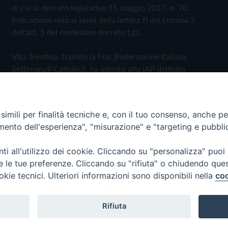
di cui al decreto legislativo 15 maggio 2017, n. 70.
Indicazione resa ai sensi della lettera f) del comma 2
dell'art. 5 del medesimo decreto Lgs.
Vita Trentina, tramite la Fisc (Federazione Italiana
Settimanali Cattolici), ha aderito allo IAP (Istituto
dell'Autodisciplina Pubblicitaria) accettando il Codice di
Autodisciplina della Comunicazione Commerciale
imili per finalità tecniche e, con il tuo consenso, anche per 
Privacy Policy
Cookie Policy
amento dell'esperienza", "misurazione" e "targeting e pubbli
i all'utilizzo dei cookie. Cliccando su "personalizza" puoi
 Trentina Editrice
re le tue preferenze. Cliccando su "rifiuta" o chiudendo que
okie tecnici. Ulteriori informazioni sono disponibili nella
coo
Rifiuta