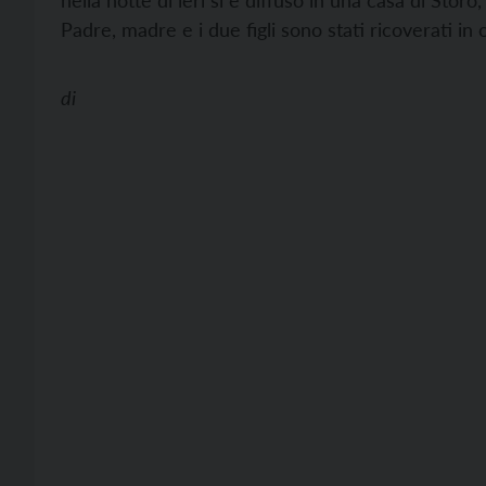
nella notte di ieri si è diffuso in una casa di Storo
Padre, madre e i due figli sono stati ricoverati in
di