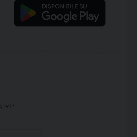
egnati
*