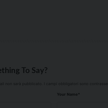
thing To Say?
mail non sarà pubblicato.
I campi obbligatori sono contrass
Your Name
*