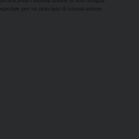
, provocando l’intossicazione di una famiglia.
 ospedale per un principio di intossicazione.