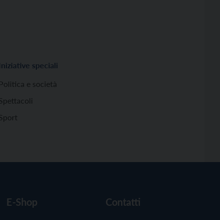
Iniziative speciali
Politica e società
Spettacoli
Sport
E-Shop
Contatti