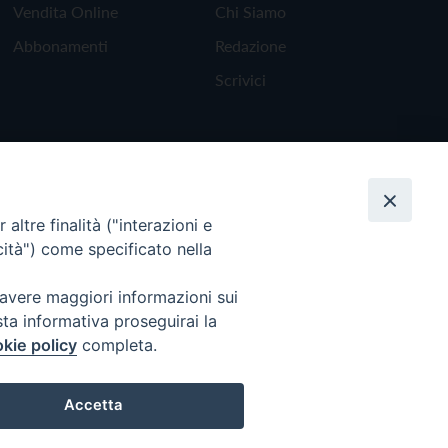
Vendita Online
Chi Siamo
Abbonamenti
Redazione
Scrivici
altre finalità ("interazioni e
cità") come specificato nella
 avere maggiori informazioni sui
sta informativa proseguirai la
kie policy
completa.
Torna all'inizio
Accetta