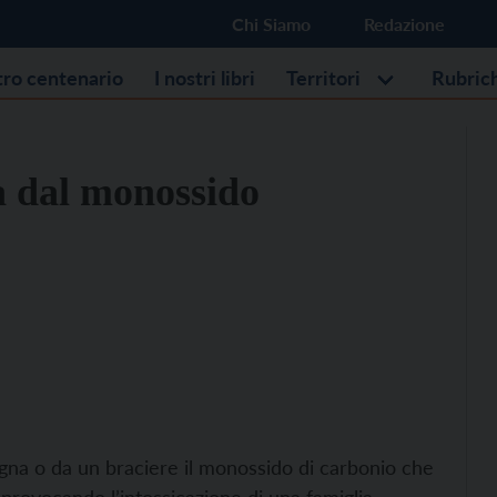
Chi Siamo
Redazione
stro centenario
I nostri libri
Territori
Rubric
ta dal monossido
gna o da un braciere il monossido di carbonio che