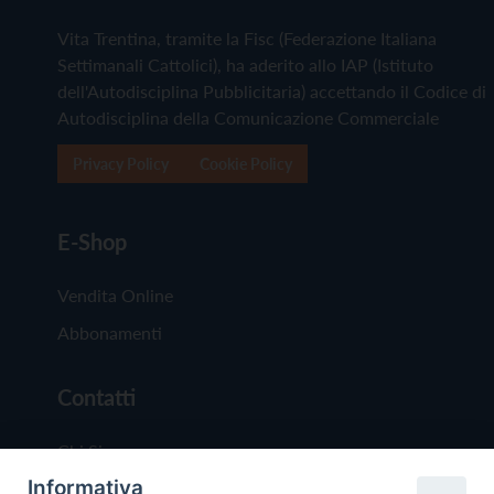
Vita Trentina, tramite la Fisc (Federazione Italiana
Settimanali Cattolici), ha aderito allo IAP (Istituto
dell'Autodisciplina Pubblicitaria) accettando il Codice di
Autodisciplina della Comunicazione Commerciale
Privacy Policy
Cookie Policy
E-Shop
Vendita Online
Abbonamenti
Contatti
Chi Siamo
Informativa
Redazione