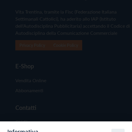
Vita Trentina, tramite la Fisc (Federazione Italiana
Settimanali Cattolici), ha aderito allo IAP (Istituto
dell'Autodisciplina Pubblicitaria) accettando il Codice di
Autodisciplina della Comunicazione Commerciale
Privacy Policy
Cookie Policy
E-Shop
Vendita Online
Abbonamenti
Contatti
Chi Siamo
Informativa
Redazione