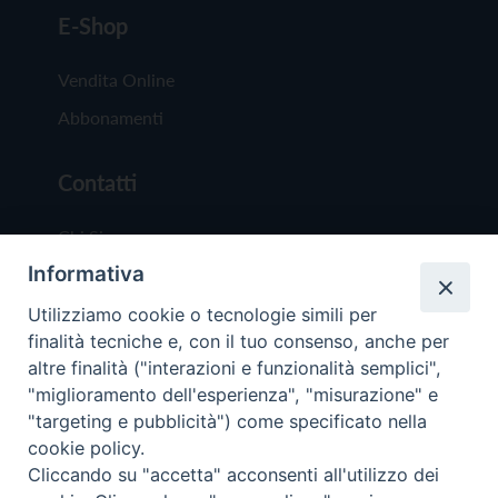
E-Shop
Vendita Online
Abbonamenti
Contatti
Chi Siamo
Informativa
Redazione
Scrivici
Utilizziamo cookie o tecnologie simili per
finalità tecniche e, con il tuo consenso, anche per
altre finalità ("interazioni e funzionalità semplici",
"miglioramento dell'esperienza", "misurazione" e
"targeting e pubblicità") come specificato nella
cookie policy.
Copyright © 2019 - Tutti i diritti riservati - Vit
Cliccando su "accetta" acconsenti all'utilizzo dei
Trentina Editrice