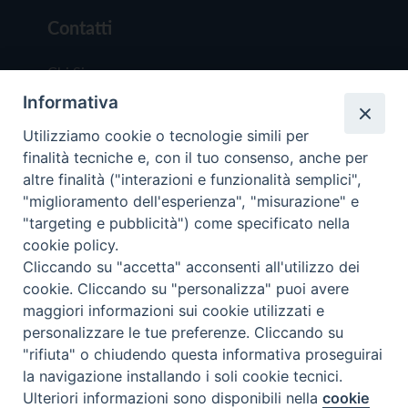
Contatti
Chi Siamo
Informativa
Redazione
Scrivici
Utilizziamo cookie o tecnologie simili per
finalità tecniche e, con il tuo consenso, anche per
altre finalità ("interazioni e funzionalità semplici",
"miglioramento dell'esperienza", "misurazione" e
"targeting e pubblicità") come specificato nella
cookie policy.
Copyright © 2019 - Tutti i diritti riservati - Vit
Cliccando su "accetta" acconsenti all'utilizzo dei
Trentina Editrice
cookie. Cliccando su "personalizza" puoi avere
maggiori informazioni sui cookie utilizzati e
Privacy Policy
personalizzare le tue preferenze. Cliccando su
Torna all'inizi
"rifiuta" o chiudendo questa informativa proseguirai
la navigazione installando i soli cookie tecnici.
Ulteriori informazioni sono disponibili nella
cookie
Preferenze Cookie