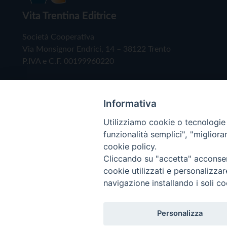
Vita Trentina Editrice
Società Cooperativa
Via Monsignor Endrici, 14 – 38122 Trento
P.IVA e C.F. 00199960220
Informativa
Utilizziamo cookie o tecnologie s
funzionalità semplici", "miglior
cookie policy.
Cliccando su "accetta" acconsent
Copyright © 2019 - Tutti i diritti riservati - Vita
cookie utilizzati e personalizza
navigazione installando i soli co
Privacy Policy
Personalizza