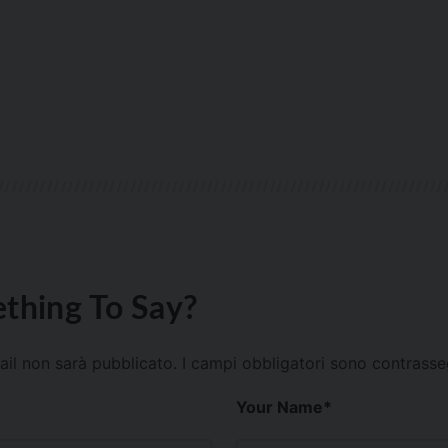
thing To Say?
mail non sarà pubblicato.
I campi obbligatori sono contrass
Your Name
*