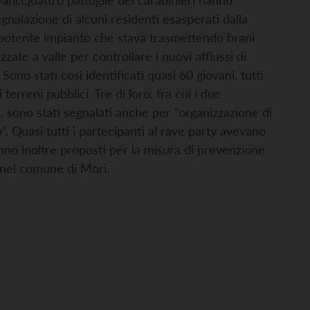
ani.
Quattro pattuglie dei carabinieri hanno
gnalazione di alcuni residenti esasperati dalla
 potente impianto che stava trasmettendo brani
zate a valle per controllare i nuovi afflussi di
ono stati così identificati quasi 60 giovani, tutti
terreni pubblici. Tre di loro, fra cui i due
ne, sono stati segnalati anche per “organizzazione di
. Quasi tutti i partecipanti al rave party avevano
ranno inoltre proposti per la misura di prevenzione
o nel comune di Mori.