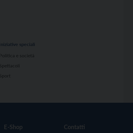
Iniziative speciali
Politica e società
Spettacoli
Sport
E-Shop
Contatti