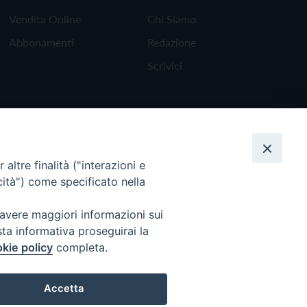
Vendita Online
Chi Siamo
Abbonamenti
Redazione
Scrivici
altre finalità ("interazioni e
cità") come specificato nella
 avere maggiori informazioni sui
sta informativa proseguirai la
kie policy
completa.
Torna all'inizio
Accetta