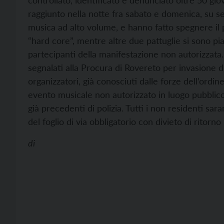
controllato, identificato e denunciato oltre 50 giov
raggiunto nella notte fra sabato e domenica, su se
musica ad alto volume, e hanno fatto spegnere il
“hard core”, mentre altre due pattuglie si sono piaz
partecipanti della manifestazione non autorizzata. S
segnalati alla Procura di Rovereto per invasione di 
organizzatori, già conosciuti dalle forze dell’ordi
evento musicale non autorizzato in luogo pubblico”
già precedenti di polizia. Tutti i non residenti sa
del foglio di via obbligatorio con divieto di ritorn
di