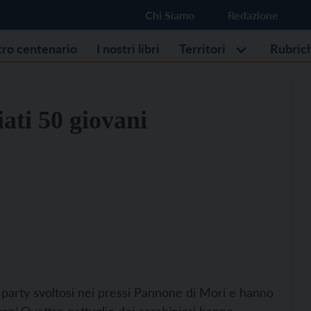
Chi Siamo
Redazione
stro centenario
I nostri libri
Territori
Rubric
ati 50 giovani
e party svoltosi nei pressi Pannone di Mori e hanno