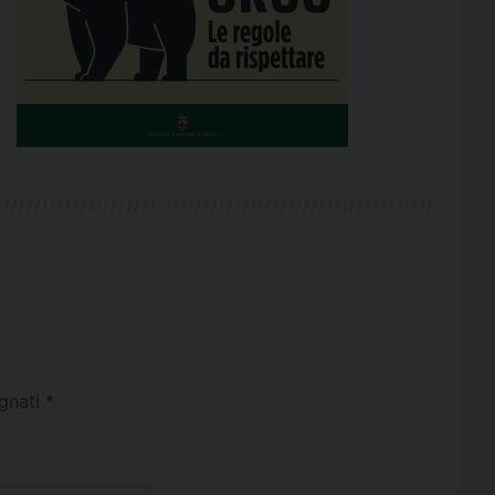
egnati
*