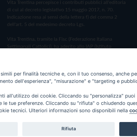
Vita Trentina percepisce i contributi pubblici all'editoria
di cui al decreto legislativo 15 maggio 2017, n. 70.
Indicazione resa ai sensi della lettera f) del comma 2
dell'art. 5 del medesimo decreto Lgs.
Vita Trentina, tramite la Fisc (Federazione Italiana
Settimanali Cattolici), ha aderito allo IAP (Istituto
dell'Autodisciplina Pubblicitaria) accettando il Codice di
Autodisciplina della Comunicazione Commerciale
imili per finalità tecniche e, con il tuo consenso, anche per 
Privacy Policy
Cookie Policy
amento dell'esperienza", "misurazione" e "targeting e pubbli
i all'utilizzo dei cookie. Cliccando su "personalizza" puoi
 Trentina Editrice
re le tue preferenze. Cliccando su "rifiuta" o chiudendo que
okie tecnici. Ulteriori informazioni sono disponibili nella
coo
Rifiuta