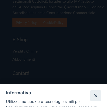
Settimanali Cattolici), ha aderito allo IAP (Istituto
dell'Autodisciplina Pubblicitaria) accettando il Codice di
Autodisciplina della Comunicazione Commerciale
Privacy Policy
Cookie Policy
E-Shop
Vendita Online
Abbonamenti
Contatti
Chi Siamo
Informativa
Redazione
Scrivici
Utilizziamo cookie o tecnologie simili per