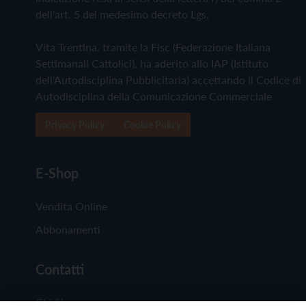
dell'art. 5 del medesimo decreto Lgs.
Vita Trentina, tramite la Fisc (Federazione Italiana
Settimanali Cattolici), ha aderito allo IAP (Istituto
dell'Autodisciplina Pubblicitaria) accettando il Codice di
Autodisciplina della Comunicazione Commerciale
Privacy Policy
Cookie Policy
E-Shop
Vendita Online
Abbonamenti
Contatti
Chi Siamo