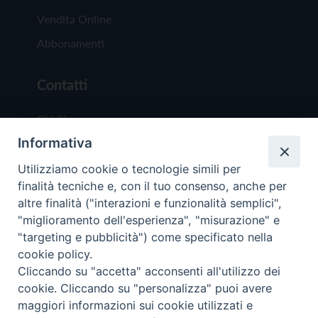
Vendita Online
Abbonamenti
Contatti
Chi Siamo
Informativa
Redazione
Scrivici
Utilizziamo cookie o tecnologie simili per
finalità tecniche e, con il tuo consenso, anche per
altre finalità ("interazioni e funzionalità semplici",
"miglioramento dell'esperienza", "misurazione" e
"targeting e pubblicità") come specificato nella
cookie policy.
Copyright © 2019 - Tutti i diritti riservati - Vit
Cliccando su "accetta" acconsenti all'utilizzo dei
Trentina Editrice
cookie. Cliccando su "personalizza" puoi avere
maggiori informazioni sui cookie utilizzati e
Privacy Policy