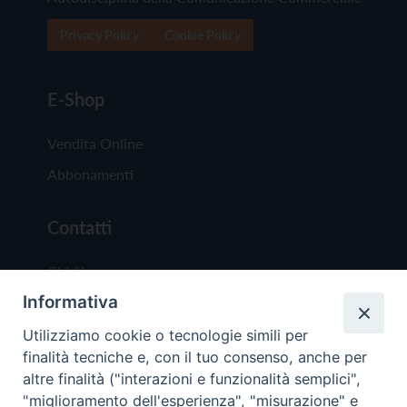
Privacy Policy
Cookie Policy
E-Shop
Vendita Online
Abbonamenti
Contatti
Chi Siamo
Informativa
Redazione
Scrivici
Utilizziamo cookie o tecnologie simili per
finalità tecniche e, con il tuo consenso, anche per
altre finalità ("interazioni e funzionalità semplici",
"miglioramento dell'esperienza", "misurazione" e