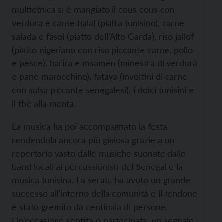
multietnica si è mangiato il cous cous con
verdura e carne halal (piatto tunisino), carne
salada e fasoi (piatto dell’Alto Garda), riso jallof
(piatto nigeriano con riso piccante carne, pollo
e pesce), harira e msamen (minestra di verdura
e pane marocchino), fataya (involtini di carne
con salsa piccante senegalesi), i dolci tunisini e
il thè alla menta.
La musica ha poi accompagnato la festa
rendendola ancora più gioiosa grazie a un
repertorio vasto dalle musiche suonate dalle
band locali ai percussionisti del Senegal e la
musica tunisina. La serata ha avuto un grande
successo all’interno della comunità e il tendone
è stato gremito da centinaia di persone.
Un’occasione sentita e partecipata, un segnale