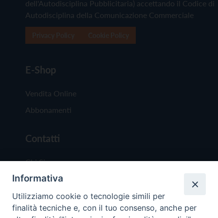
dell'Autodisciplina Pubblicitaria) accettando il Codice di
Autodisciplina della Comunicazione Commerciale
Privacy Policy
Cookie Policy
E-Shop
Vendita Online
Abbonamenti
Contatti
Chi Siamo
Informativa
Redazione
Scrivici
Utilizziamo cookie o tecnologie simili per
finalità tecniche e, con il tuo consenso, anche per