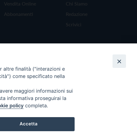
Vendita Online
Chi Siamo
Abbonamenti
Redazione
Scrivici
altre finalità ("interazioni e
cità") come specificato nella
 avere maggiori informazioni sui
sta informativa proseguirai la
kie policy
completa.
Torna all'inizio
Accetta