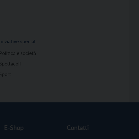
Iniziative speciali
Politica e società
Spettacoli
Sport
E-Shop
Contatti