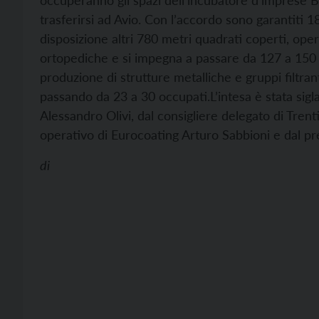
occuperanno gli spazi dell’incubatore d’imprese Bi
trasferirsi ad Avio. Con l’accordo sono garantiti 18
disposizione altri 780 metri quadrati coperti, oper
ortopediche e si impegna a passare da 127 a 150
produzione di strutture metalliche e gruppi filtrant
passando da 23 a 30 occupati.
L’intesa è stata sig
Alessandro Olivi, dal consigliere delegato di Trent
operativo di Eurocoating Arturo Sabbioni e dal p
di