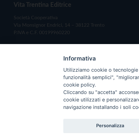
Vita Trentina Editrice
Società Cooperativa
Via Monsignor Endrici, 14 – 38122 Trento
P.IVA e C.F. 00199960220
Informativa
Utilizziamo cookie o tecnologie s
funzionalità semplici", "miglior
cookie policy.
Cliccando su "accetta" acconsent
Copyright © 2019 - Tutti i diritti riservati - Vita
cookie utilizzati e personalizza
navigazione installando i soli co
Privacy Policy
Personalizza