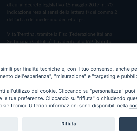
di cui al decreto legislativo 15 maggio 2017, n. 70.
Indicazione resa ai sensi della lettera f) del comma 2
dell'art. 5 del medesimo decreto Lgs.
Vita Trentina, tramite la Fisc (Federazione Italiana
Settimanali Cattolici), ha aderito allo IAP (Istituto
dell'Autodisciplina Pubblicitaria) accettando il Codice di
Autodisciplina della Comunicazione Commerciale
imili per finalità tecniche e, con il tuo consenso, anche per 
Privacy Policy
Cookie Policy
amento dell'esperienza", "misurazione" e "targeting e pubbli
i all'utilizzo dei cookie. Cliccando su "personalizza" puoi
 Trentina Editrice
re le tue preferenze. Cliccando su "rifiuta" o chiudendo que
okie tecnici. Ulteriori informazioni sono disponibili nella
coo
Rifiuta