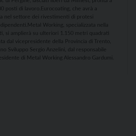
c di Pergine, lasciati liberi da Mimest, pronta a
0 posti di lavoro.
Eurocoating, che avrà a
a nel settore dei rivestimenti di protesi
 dipendenti.
Metal Working, specializzata nella
i, si amplierà su ulteriori 1.150 metri quadrati
lata dal vicepresidente della Provincia di Trento,
ino Sviluppo Sergio Anzelini, dal responsabile
residente di Metal Working Alessandro Gardumi.