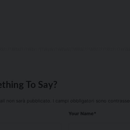
thing To Say?
mail non sarà pubblicato.
I campi obbligatori sono contrass
Your Name
*