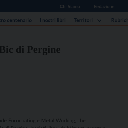
Chi Siamo
Redazione
stro centenario
I nostri libri
Territori
Rubric
Bic di Pergine
ziende Eurocoating e Metal Working, che