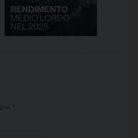
egnati
*