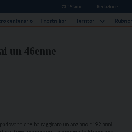
Chi Siamo
Redazione
stro centenario
I nostri libri
Territori
Rubric
uai un 46enne
padovano che ha raggirato un anziano di 92 anni