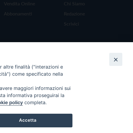
Vendita Online
Chi Siamo
Abbonamenti
Redazione
Scrivici
altre finalità ("interazioni e
cità") come specificato nella
 avere maggiori informazioni sui
sta informativa proseguirai la
kie policy
completa.
Torna all'inizio
Accetta