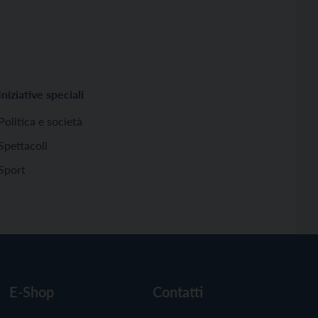
Iniziative speciali
Politica e società
Spettacoli
Sport
E-Shop
Contatti