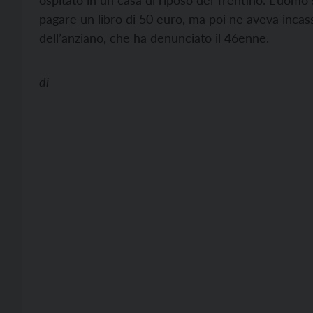
ospitato in un casa di riposo del Trentino. L’uomo
pagare un libro di 50 euro, ma poi ne aveva incassa
dell’anziano, che ha denunciato il 46enne.
di