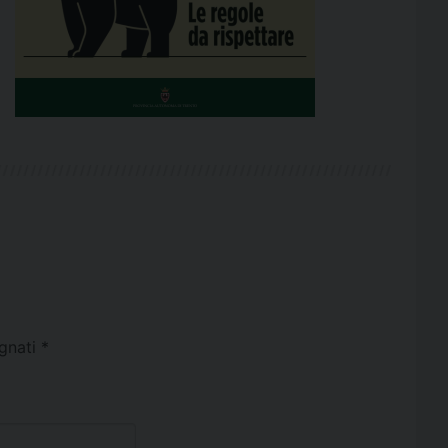
egnati
*