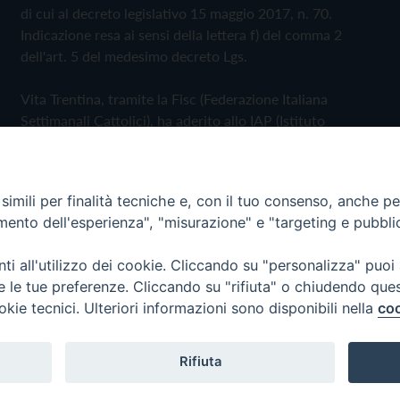
di cui al decreto legislativo 15 maggio 2017, n. 70.
Indicazione resa ai sensi della lettera f) del comma 2
dell'art. 5 del medesimo decreto Lgs.
Vita Trentina, tramite la Fisc (Federazione Italiana
Settimanali Cattolici), ha aderito allo IAP (Istituto
dell'Autodisciplina Pubblicitaria) accettando il Codice di
Autodisciplina della Comunicazione Commerciale
imili per finalità tecniche e, con il tuo consenso, anche per 
Privacy Policy
Cookie Policy
amento dell'esperienza", "misurazione" e "targeting e pubbli
i all'utilizzo dei cookie. Cliccando su "personalizza" puoi
 Trentina Editrice
re le tue preferenze. Cliccando su "rifiuta" o chiudendo que
okie tecnici. Ulteriori informazioni sono disponibili nella
coo
Rifiuta