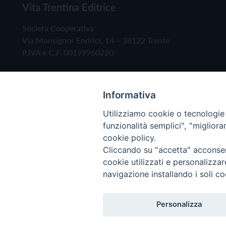
Vita Trentina Editrice
Società Cooperativa
Via Monsignor Endrici, 14 – 38122 Trento
P.IVA e C.F. 00199960220
Informativa
Utilizziamo cookie o tecnologie s
funzionalità semplici", "miglior
cookie policy.
Cliccando su "accetta" acconsent
Copyright © 2019 - Tutti i diritti riservati - Vita
cookie utilizzati e personalizza
navigazione installando i soli co
Privacy Policy
Personalizza