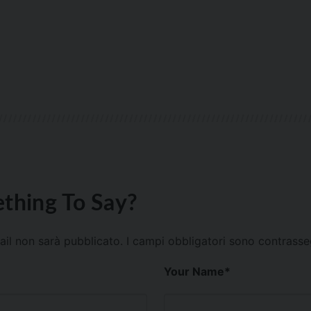
thing To Say?
mail non sarà pubblicato.
I campi obbligatori sono contrass
Your Name
*