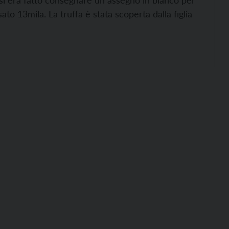
 si era fatto consegnare un assegno in bianco per
to 13mila. La truffa è stata scoperta dalla figlia