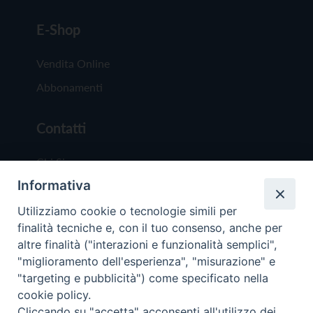
E-Shop
Vendita Online
Abbonamenti
Contatti
Chi Siamo
Informativa
Redazione
Scrivici
Utilizziamo cookie o tecnologie simili per
finalità tecniche e, con il tuo consenso, anche per
altre finalità ("interazioni e funzionalità semplici",
"miglioramento dell'esperienza", "misurazione" e
"targeting e pubblicità") come specificato nella
cookie policy.
Copyright © 2019 - Tutti i diritti riservati - Vit
Cliccando su "accetta" acconsenti all'utilizzo dei