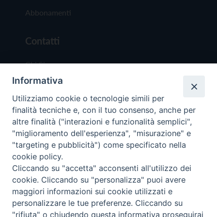
Abbonamenti
Contatti
Chi Siamo
Informativa
Redazione
Scrivici
Utilizziamo cookie o tecnologie simili per
finalità tecniche e, con il tuo consenso, anche per
altre finalità ("interazioni e funzionalità semplici",
"miglioramento dell'esperienza", "misurazione" e
"targeting e pubblicità") come specificato nella
cookie policy.
Copyright © 2019 - Tutti i diritti riservati - Vit
Cliccando su "accetta" acconsenti all'utilizzo dei
Trentina Editrice
cookie. Cliccando su "personalizza" puoi avere
maggiori informazioni sui cookie utilizzati e
Privacy Policy
personalizzare le tue preferenze. Cliccando su
Torna all'inizi
"rifiuta" o chiudendo questa informativa proseguirai