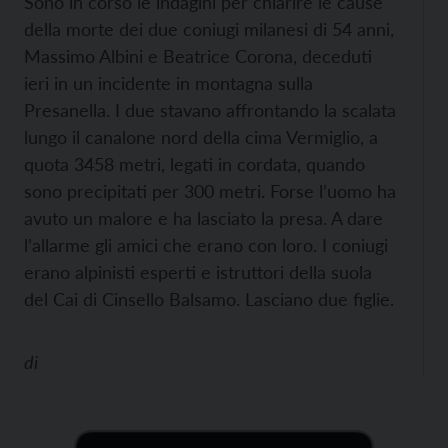
Sono in corso le indagini per chiarire le cause
della morte dei due coniugi milanesi di 54 anni,
Massimo Albini e Beatrice Corona, deceduti
ieri in un incidente in montagna sulla
Presanella. I due stavano affrontando la scalata
lungo il canalone nord della cima Vermiglio, a
quota 3458 metri, legati in cordata, quando
sono precipitati per 300 metri. Forse l’uomo ha
avuto un malore e ha lasciato la presa. A dare
l’allarme gli amici che erano con loro. I coniugi
erano alpinisti esperti e istruttori della suola
del Cai di Cinsello Balsamo. Lasciano due figlie.
di