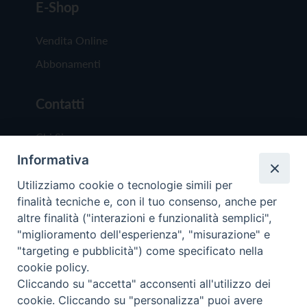
E-Shop
Vendita Online
Abbonamenti
Contatti
Chi Siamo
Informativa
Redazione
Scrivici
Utilizziamo cookie o tecnologie simili per
finalità tecniche e, con il tuo consenso, anche per
altre finalità ("interazioni e funzionalità semplici",
"miglioramento dell'esperienza", "misurazione" e
"targeting e pubblicità") come specificato nella
cookie policy.
Copyright © 2019 - Tutti i diritti riservati - Vit
Cliccando su "accetta" acconsenti all'utilizzo dei
Trentina Editrice
cookie. Cliccando su "personalizza" puoi avere