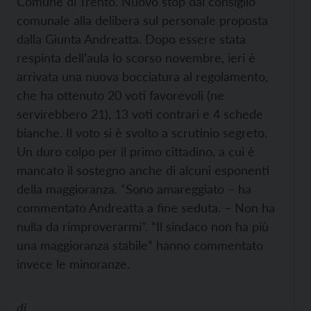
Comune di Trento. Nuovo stop dal consiglio
comunale alla delibera sul personale proposta
dalla Giunta Andreatta. Dopo essere stata
respinta dell’aula lo scorso novembre, ieri è
arrivata una nuova bocciatura al regolamento,
che ha ottenuto 20 voti favorevoli (ne
servirebbero 21), 13 voti contrari e 4 schede
bianche. Il voto si è svolto a scrutinio segreto.
Un duro colpo per il primo cittadino, a cui è
mancato il sostegno anche di alcuni esponenti
della maggioranza. “Sono amareggiato – ha
commentato Andreatta a fine seduta. – Non ha
nulla da rimproverarmi”. “Il sindaco non ha più
una maggioranza stabile” hanno commentato
invece le minoranze.
di