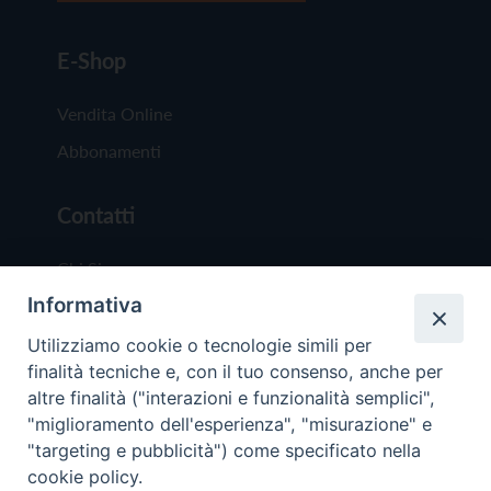
E-Shop
Vendita Online
Abbonamenti
Contatti
Chi Siamo
Informativa
Redazione
Scrivici
Utilizziamo cookie o tecnologie simili per
finalità tecniche e, con il tuo consenso, anche per
altre finalità ("interazioni e funzionalità semplici",
"miglioramento dell'esperienza", "misurazione" e
"targeting e pubblicità") come specificato nella
cookie policy.
Copyright © 2019 - Tutti i diritti riservati - Vit