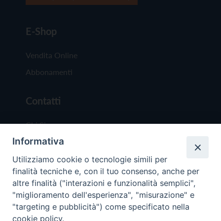
E-Shop
Vendita Online
Abbonamenti
Contatti
Chi Siamo
Informativa
Redazione
Scrivici
Utilizziamo cookie o tecnologie simili per
finalità tecniche e, con il tuo consenso, anche per
altre finalità ("interazioni e funzionalità semplici",
"miglioramento dell'esperienza", "misurazione" e
"targeting e pubblicità") come specificato nella
cookie policy.
Copyright © 2019 - Tutti i diritti riservati - Vit