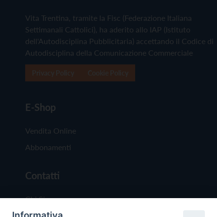
Vita Trentina, tramite la Fisc (Federazione Italiana
Settimanali Cattolici), ha aderito allo IAP (Istituto
dell'Autodisciplina Pubblicitaria) accettando il Codice di
Autodisciplina della Comunicazione Commerciale
Privacy Policy
Cookie Policy
E-Shop
Vendita Online
Abbonamenti
Contatti
Chi Siamo
Informativa
Redazione