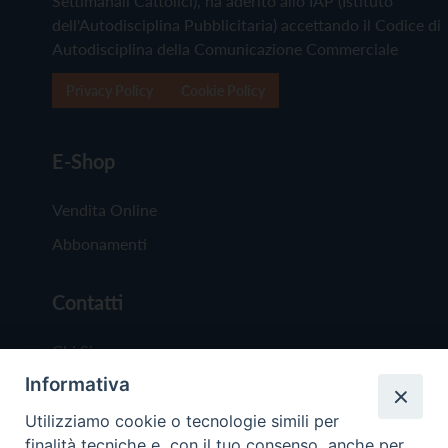
Settimanali Cattolici), ha aderito allo IAP (Istituto
dell'Autodisciplina Pubblicitaria) accettando il Codice di
Autodisciplina della Comunicazione Commerciale
Privacy Policy
Cookie Policy
E-Shop
Vendita Online
Abbonamenti
Contatti
Chi Siamo
Informativa
Redazione
Scrivici
Utilizziamo cookie o tecnologie simili per
finalità tecniche e, con il tuo consenso, anche per