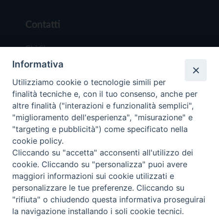
Contatti
Chi Siamo
Informativa
Redazione
Scrivici
Utilizziamo cookie o tecnologie simili per
finalità tecniche e, con il tuo consenso, anche per
altre finalità ("interazioni e funzionalità semplici",
"miglioramento dell'esperienza", "misurazione" e
"targeting e pubblicità") come specificato nella
cookie policy.
Copyright © 2019 - Tutti i diritti riservati - Vit
Cliccando su "accetta" acconsenti all'utilizzo dei
Trentina Editrice
cookie. Cliccando su "personalizza" puoi avere
maggiori informazioni sui cookie utilizzati e
Privacy Policy
personalizzare le tue preferenze. Cliccando su
Torna all'inizi
"rifiuta" o chiudendo questa informativa proseguirai
la navigazione installando i soli cookie tecnici.