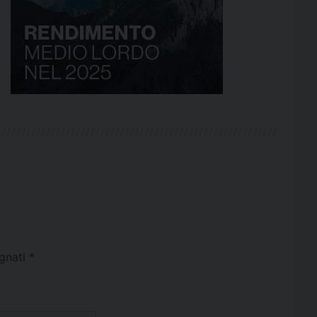
egnati
*