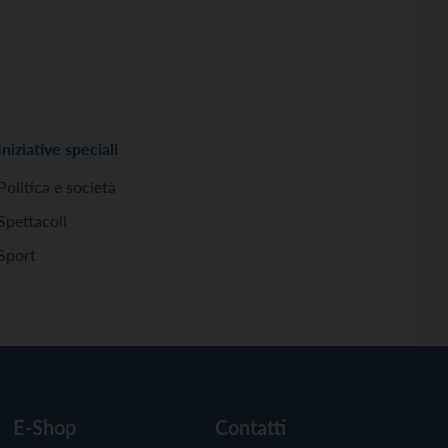
Iniziative speciali
Politica e società
Spettacoli
Sport
E-Shop
Contatti