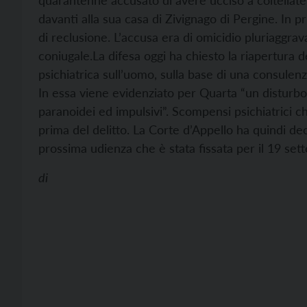
quarantenne accusato di avere ucciso a coltellate
davanti alla sua casa di Zivignago di Pergine. In
di reclusione. L’accusa era di omicidio pluriaggrav
coniugale.
La difesa oggi ha chiesto la riapertura de
psichiatrica sull’uomo, sulla base di una consulenz
In essa viene evidenziato per Quarta “un disturbo
paranoidei ed impulsivi”. Scompensi psichiatrici 
prima del delitto. La Corte d’Appello ha quindi de
prossima udienza che è stata fissata per il 19 set
di