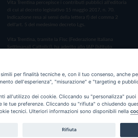
Vita Trentina percepisce i contributi pubblici all'editoria
di cui al decreto legislativo 15 maggio 2017, n. 70.
Indicazione resa ai sensi della lettera f) del comma 2
dell'art. 5 del medesimo decreto Lgs.
Vita Trentina, tramite la Fisc (Federazione Italiana
Settimanali Cattolici), ha aderito allo IAP (Istituto
dell'Autodisciplina Pubblicitaria) accettando il Codice di
Autodisciplina della Comunicazione Commerciale
imili per finalità tecniche e, con il tuo consenso, anche per 
Privacy Policy
Cookie Policy
amento dell'esperienza", "misurazione" e "targeting e pubbli
i all'utilizzo dei cookie. Cliccando su "personalizza" puoi
 Trentina Editrice
re le tue preferenze. Cliccando su "rifiuta" o chiudendo que
okie tecnici. Ulteriori informazioni sono disponibili nella
coo
Rifiuta