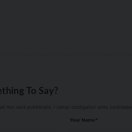
thing To Say?
mail non sarà pubblicato.
I campi obbligatori sono contrass
Your Name
*