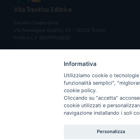
Vita Trentina Editrice
Società Cooperativa
Via Monsignor Endrici, 14 – 38122 Trento
P.IVA e C.F. 00199960220
Informativa
Utilizziamo cookie o tecnologie s
funzionalità semplici", "miglior
cookie policy.
Cliccando su "accetta" acconsent
Copyright © 2019 - Tutti i diritti riservati - Vita
cookie utilizzati e personalizza
navigazione installando i soli co
Privacy Policy
Personalizza