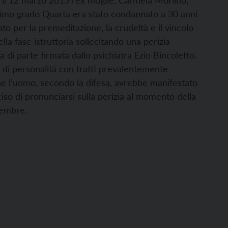
 il 12 marzo 2015 l’ex moglie, Carmela Morlino,
 primo grado Quarta era stato condannato a 30 anni
ato per la premeditazione, la crudeltà e il vincolo
lla fase istruttoria sollecitando una perizia
a di parte firmata dallo psichiatra Ezio Bincoletto.
 di personalità con tratti prevalentemente
che l’uomo, secondo la difesa, avrebbe manifestato
ciso di pronunciarsi sulla perizia al momento della
tembre.