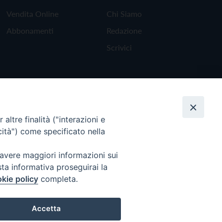
Vendita Online
Chi Siamo
Abbonamenti
Redazione
Scrivici
altre finalità ("interazioni e
cità") come specificato nella
 avere maggiori informazioni sui
sta informativa proseguirai la
kie policy
completa.
Torna all'inizio
Accetta