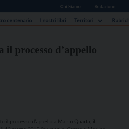
Chi Siamo
Redazione
stro centenario
I nostri libri
Territori
Rubric
a il processo d’appello
nto il processo d’appello a Marco Quarta, il