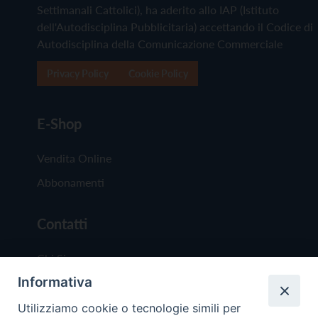
Settimanali Cattolici), ha aderito allo IAP (Istituto
dell'Autodisciplina Pubblicitaria) accettando il Codice di
Autodisciplina della Comunicazione Commerciale
Privacy Policy
Cookie Policy
E-Shop
Vendita Online
Abbonamenti
Contatti
Chi Siamo
Informativa
Redazione
Scrivici
Utilizziamo cookie o tecnologie simili per